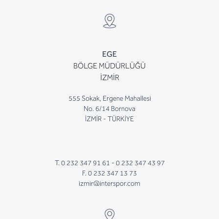
EGE
BÖLGE MÜDÜRLÜĞÜ
İZMİR
555 Sokak, Ergene Mahallesi
No. 6/14 Bornova
İZMİR - TÜRKİYE
T. 0 232 347 91 61 -
0 232 347 43 97
F. 0 232 347 13 73
izmir@interspor.com