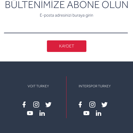
newsletter
BÜLTENİMİZE ABONE OLUN
E-posta adresinizi buraya girin
KAYDET
VOIT TURKEY
INTERSPOR TURKEY
Facebook
instagram
twitter
Facebook
instagram
twitter
youtube
linkedin
youtube
linkedin