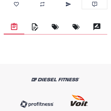
Favorilere ekle
Karşılaştırma listesine ekle
Arkadaşına e-posta ile gönde
Soru sor