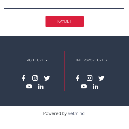
KAYDET
VOIT TURKEY
INTERSPOR TURKEY
Facebook
instagram
twitter
Facebook
instagram
twitter
youtube
linkedin
youtube
linkedin
Powered by
Retmind