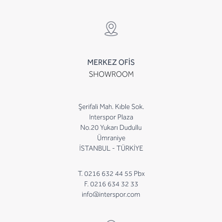
MERKEZ OFİS
SHOWROOM
Şerifali Mah. Kıble Sok.
Interspor Plaza
No.20 Yukarı Dudullu
Ümraniye
İSTANBUL - TÜRKİYE
T. 0216 632 44 55 Pbx
F. 0216 634 32 33
info@interspor.com