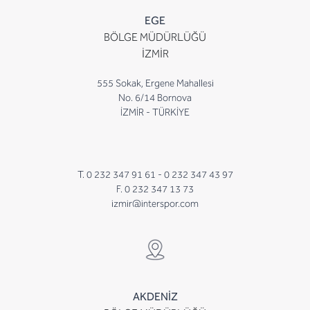
EGE
BÖLGE MÜDÜRLÜĞÜ
İZMİR
555 Sokak, Ergene Mahallesi
No. 6/14 Bornova
İZMİR - TÜRKİYE
T. 0 232 347 91 61 -
0 232 347 43 97
F. 0 232 347 13 73
izmir@interspor.com
AKDENİZ