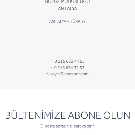
BÖLGE MÜDÜRLÜĞÜ
ANTALYA
ANTALYA - TÜRKİYE
T. 0 216 632 44 55
F. 0 216 634 32 33
huseyin@interspor.com
newsletter
BÜLTENİMİZE ABONE OLUN
E-posta adresinizi buraya girin