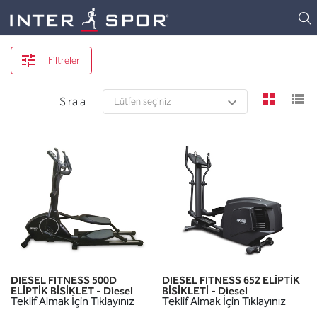
Logo
Filtreler
view
v
Sırala
DIESEL FITNESS 500D
DIESEL FITNESS 652 ELİPTİK
ELİPTİK BİSİKLET - Diesel
BİSİKLETİ - Diesel
Teklif Almak İçin Tıklayınız
Teklif Almak İçin Tıklayınız