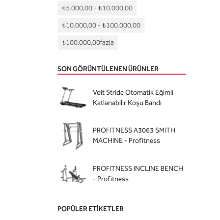
Training Belt
(5)
₺5.000,00
-
₺10.000,00
Trambolin
(1)
₺10.000,00
-
₺100.000,00
Gymball
(1)
₺100.000,00
fazla
Denge Aleti
(0)
Step Tahtasi
(0)
SON GÖRÜNTÜLENEN ÜRÜNLER
Yoga Minderi
(0)
Voit Stride Otomatik Eğimli
Pilates Bantlari
(0)
Katlanabilir Koşu Bandı
PROFITNESS A3063 SMITH
MACHINE - Profitness
PROFITNESS INCLINE BENCH
- Profitness
POPÜLER ETIKETLER