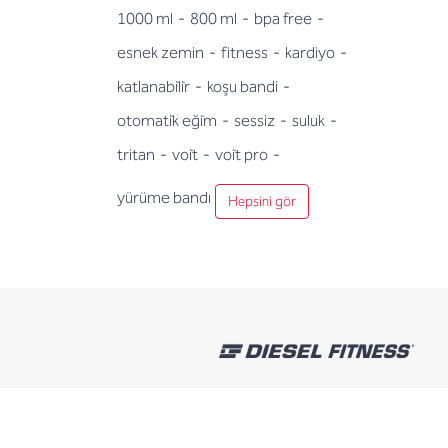
1000 ml
-
800 ml
-
bpa free
-
esnek zemin
-
fitness
-
kardiyo
-
katlanabi̇li̇r
-
koşu bandi
-
otomati̇k eği̇m
-
sessiz
-
suluk
-
tritan
-
voi̇t
-
voi̇t pro
-
yürüme bandı
Hepsini gör