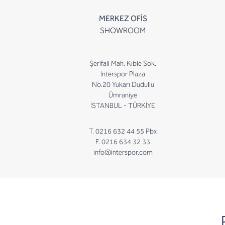
MERKEZ OFİS
SHOWROOM
Şerifali Mah. Kıble Sok.
Interspor Plaza
No.20 Yukarı Dudullu
Ümraniye
İSTANBUL - TÜRKİYE
T. 0216 632 44 55 Pbx
F. 0216 634 32 33
info@interspor.com