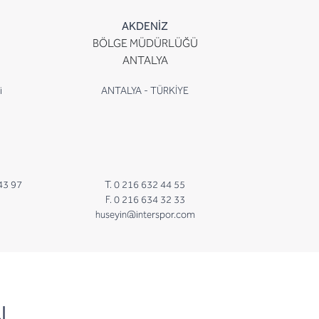
AKDENİZ
BÖLGE MÜDÜRLÜĞÜ
ANTALYA
i
ANTALYA - TÜRKİYE
43 97
T. 0 216 632 44 55
F. 0 216 634 32 33
huseyin@interspor.com
N