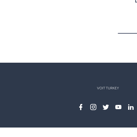
VOIT TURKEY
Facebook
instagram
twitter
youtub
lin