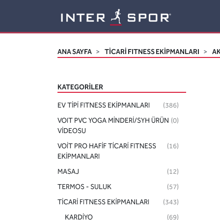
Logo
ANA SAYFA
TİCARİ FITNESS EKİPMANLARI
A
KATEGORILER
EV TİPİ FITNESS EKİPMANLARI
(386)
VOIT PVC YOGA MİNDERİ/SYH ÜRÜN
(0)
VİDEOSU
VOİT PRO HAFİF TİCARİ FITNESS
(16)
EKİPMANLARI
MASAJ
(12)
TERMOS - SULUK
(57)
TİCARİ FITNESS EKİPMANLARI
(343)
KARDİYO
(69)