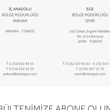
İÇ ANADOLU
EGE
BÖLGE MÜDÜRLÜĞÜ
BÖLGE MÜDÜRLÜĞÜ
ANKARA
İZMİR
ANKARA - TÜRKİYE
555 Sokak, Ergene Mahalles
No. 6/14 Bornova
İZMİR - TÜRKİYE
T. 0 216 632 44 55
T. 0 232 347 91 61 -
0 232 347 
F. 0 216 634 32 33
F. 0 232 347 13 73
ankara@interspor.com
izmir@interspor.com
newsletter
BÜLTENİMİZE ABONE OLU