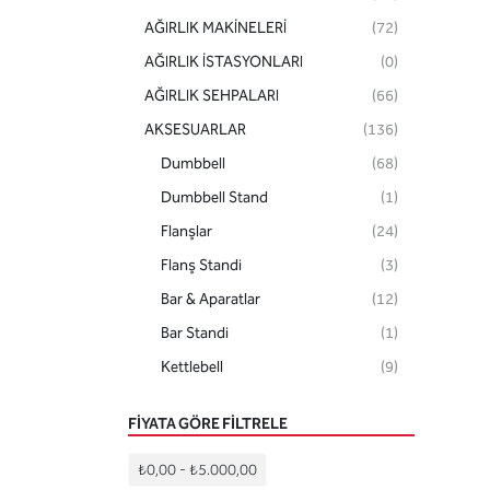
AĞIRLIK MAKİNELERİ
(72)
AĞIRLIK İSTASYONLARI
(0)
AĞIRLIK SEHPALARI
(66)
AKSESUARLAR
(136)
Dumbbell
(68)
Dumbbell Stand
(1)
Flanşlar
(24)
Flanş Standi
(3)
Bar & Aparatlar
(12)
Bar Standi
(1)
Kettlebell
(9)
Kettlebell Standi
(1)
FIYATA GÖRE FILTRELE
Sağlik Toplari
(6)
Sağlik Top Standi
(3)
₺0,00
-
₺5.000,00