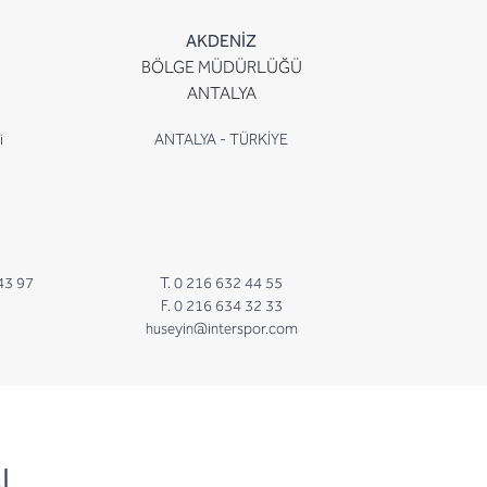
AKDENİZ
BÖLGE MÜDÜRLÜĞÜ
ANTALYA
i
ANTALYA - TÜRKİYE
43 97
T. 0 216 632 44 55
F. 0 216 634 32 33
huseyin@interspor.com
N