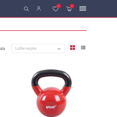
0
0
viewmode grid
viewmode l
rala