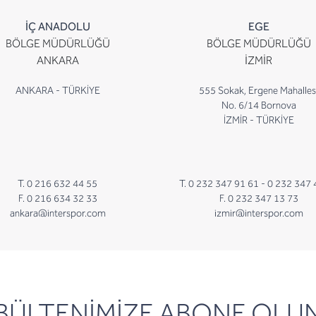
İÇ ANADOLU
EGE
BÖLGE MÜDÜRLÜĞÜ
BÖLGE MÜDÜRLÜĞÜ
ANKARA
İZMİR
ANKARA - TÜRKİYE
555 Sokak, Ergene Mahalles
No. 6/14 Bornova
İZMİR - TÜRKİYE
T. 0 216 632 44 55
T. 0 232 347 91 61 -
0 232 347 
F. 0 216 634 32 33
F. 0 232 347 13 73
ankara@interspor.com
izmir@interspor.com
newsletter
BÜLTENİMİZE ABONE OLU