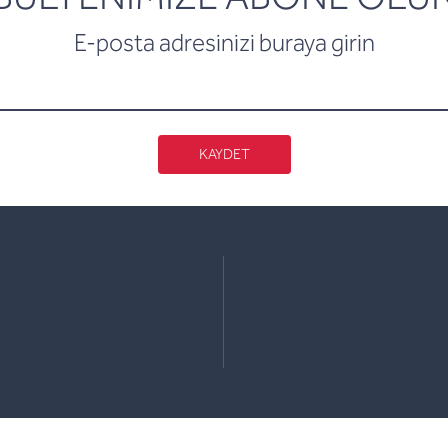
E-posta adresinizi buraya girin
KAYDET
e
kedin