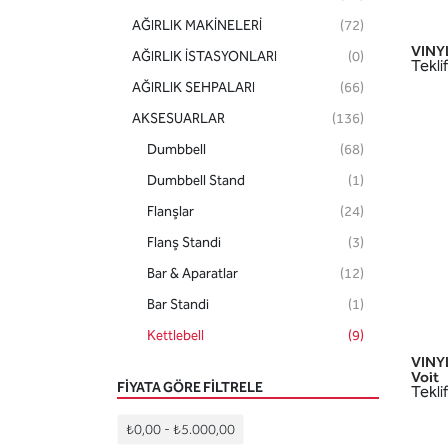
AĞIRLIK MAKİNELERİ
(72)
VINY
AĞIRLIK İSTASYONLARI
(0)
Teklif
AĞIRLIK SEHPALARI
(66)
AKSESUARLAR
(136)
Dumbbell
(68)
Dumbbell Stand
(1)
Flanşlar
(24)
Flanş Standi
(3)
Bar & Aparatlar
(12)
Bar Standi
(1)
Kettlebell
(9)
VINY
Kettlebell Standi
(1)
Voit
FIYATA GÖRE FILTRELE
Teklif
Sağlik Toplari
(6)
Sağlik Top Standi
(3)
₺0,00
-
₺5.000,00