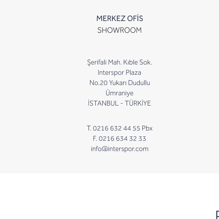
MERKEZ OFİS
SHOWROOM
Şerifali Mah. Kıble Sok.
Interspor Plaza
No.20 Yukarı Dudullu
Ümraniye
İSTANBUL - TÜRKİYE
T. 0216 632 44 55 Pbx
F. 0216 634 32 33
info@interspor.com