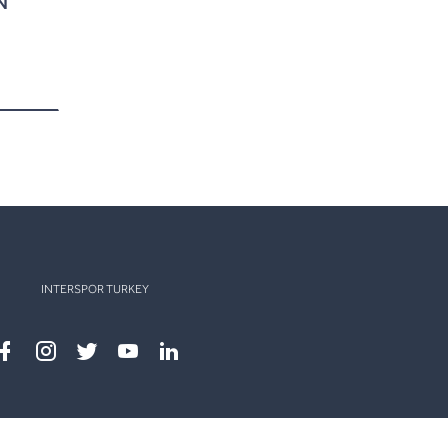
INTERSPOR TURKEY
Facebook
instagram
twitter
youtube
linkedin