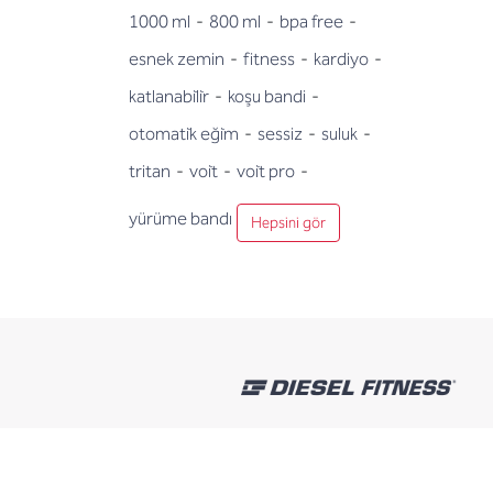
1000 ml
-
800 ml
-
bpa free
-
esnek zemin
-
fitness
-
kardiyo
-
katlanabi̇li̇r
-
koşu bandi
-
otomati̇k eği̇m
-
sessiz
-
suluk
-
tritan
-
voi̇t
-
voi̇t pro
-
yürüme bandı
Hepsini gör