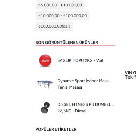
Training Belt
(5)
₺5.000,00
-
₺10.000,00
Trambolin
(1)
₺10.000,00
-
₺100.000,00
Gymball
(1)
₺100.000,00
fazla
Denge Aleti
(0)
Step Tahtasi
(0)
SON GÖRÜNTÜLENEN ÜRÜNLER
Yoga Minderi
(0)
Pilates Bantlari
(0)
SAGLIK TOPU 2KG - Voit
VINYL
Teklif
Dynamic Sport İndoor Masa
Tenisi Masası
DIESEL FITNESS PU DUMBELL
22,5KG - Diesel
POPÜLER ETIKETLER