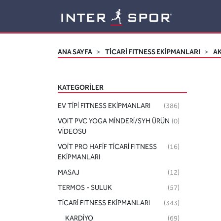
Logo
ANA SAYFA
TİCARİ FITNESS EKİPMANLARI
A
KATEGORILER
EV TİPİ FITNESS EKİPMANLARI
(386)
VOIT PVC YOGA MİNDERİ/SYH ÜRÜN
(0)
VİDEOSU
VOİT PRO HAFİF TİCARİ FITNESS
(16)
EKİPMANLARI
MASAJ
(12)
TERMOS - SULUK
(57)
TİCARİ FITNESS EKİPMANLARI
(343)
KARDİYO
(69)