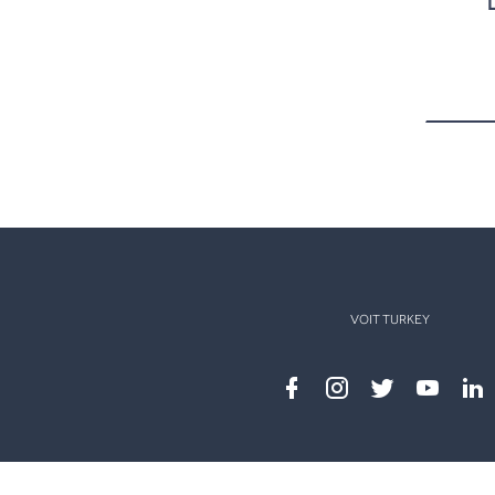
VOIT TURKEY
Facebook
instagram
twitter
youtub
lin