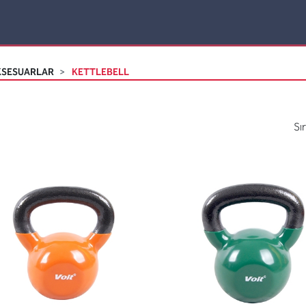
KSESUARLAR
KETTLEBELL
Sı