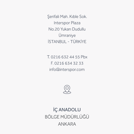
Şerifali Mah. Kıble Sok.
Interspor Plaza
No.20 Yukarı Dudullu
Ümraniye
İSTANBUL - TÜRKİYE
T. 0216 632 44 55 Pbx
F. 0216 634 32 33
info@interspor.com
İÇ ANADOLU
BÖLGE MÜDÜRLÜĞÜ
ANKARA