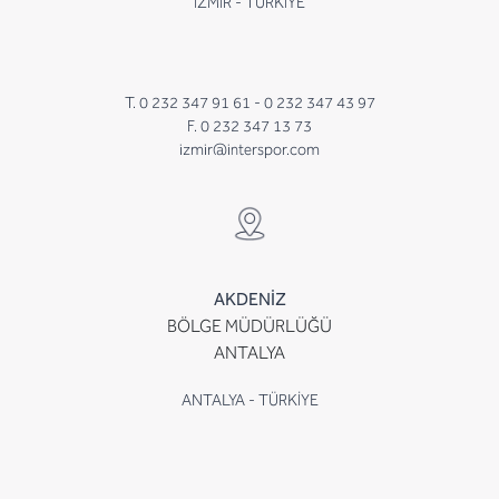
İZMİR - TÜRKİYE
T. 0 232 347 91 61 -
0 232 347 43 97
F. 0 232 347 13 73
izmir@interspor.com
AKDENİZ
BÖLGE MÜDÜRLÜĞÜ
ANTALYA
ANTALYA - TÜRKİYE