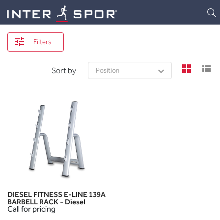
Logo
Filters
view
v
Sort by
DIESEL FITNESS E-LINE 139A
BARBELL RACK - Diesel
Call for pricing