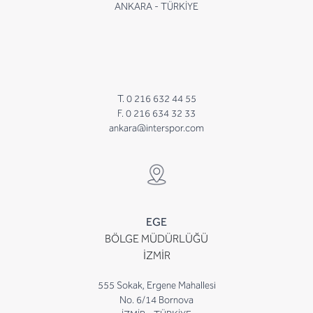
ANKARA - TÜRKİYE
T. 0 216 632 44 55
F. 0 216 634 32 33
ankara@interspor.com
EGE
BÖLGE MÜDÜRLÜĞÜ
İZMİR
555 Sokak, Ergene Mahallesi
No. 6/14 Bornova