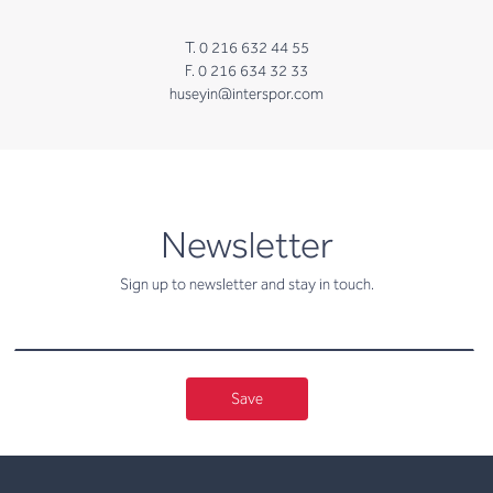
T. 0 216 632 44 55
F. 0 216 634 32 33
huseyin@interspor.com
newsletter
Newsletter
Sign up to newsletter and stay in touch.
Save