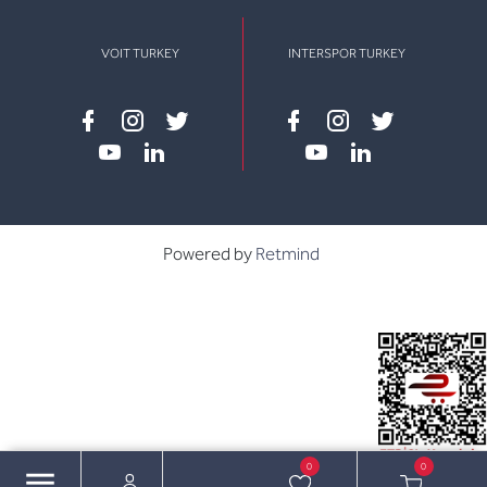
VOIT TURKEY
INTERSPOR TURKEY
Facebook
instagram
twitter
Facebook
instagram
twitter
youtube
linkedin
youtube
linkedin
Powered by
Retmind
0
0