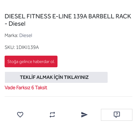
DIESEL FITNESS E-LINE 139A BARBELL RACK
- Diesel
Marka:
Diesel
SKU:
1DIKI139A
TEKLIF ALMAK İÇIN TIKLAYINIZ
Vade Farksız 6 Taksit
Favorilere ekle
Karşılaştırma listesine ekle
Arkadaşına e-posta ile gönde
Soru sor