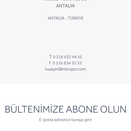
ANTALYA
ANTALYA - TÜRKİYE
T. 0 216 632 44 55
F. 0 216 634 32 33
huseyin@interspor.com
newsletter
BÜLTENİMİZE ABONE OLUN
E-posta adresinizi buraya girin