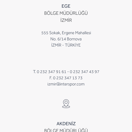
EGE
BÖLGE MÜDÜRLÜĞÜ
İZMİR
555 Sokak, Ergene Mahallesi
No. 6/14 Bornova
İZMİR - TÜRKİYE
T. 0 232 347 91 61 -
0 232 347 43 97
F. 0 232 347 13 73
izmir@interspor.com
AKDENİZ
BÖLGE MÜDÜRLÜĞÜ