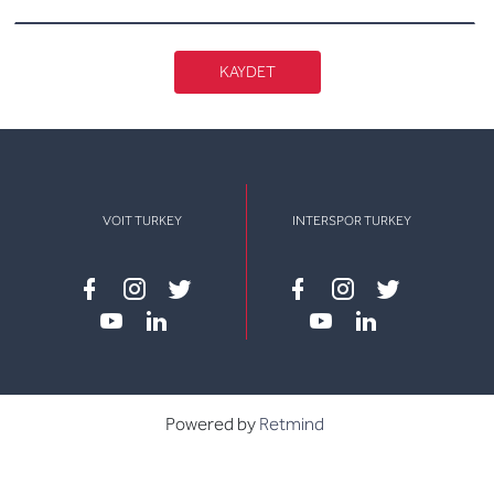
KAYDET
VOIT TURKEY
INTERSPOR TURKEY
Facebook
instagram
twitter
Facebook
instagram
twitter
youtube
linkedin
youtube
linkedin
Powered by
Retmind