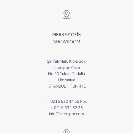
MERKEZ OFİS
SHOWROOM
Şerifali Mah. Kıble Sok.
Interspor Plaza
No.20 Yukarı Dudullu
Ümraniye
İSTANBUL - TÜRKİYE
T. 0216 632 44 55 Pbx
F. 0216 634 32 33
info@interspor.com