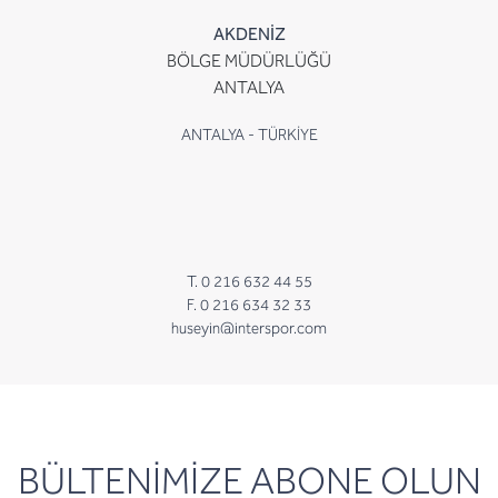
AKDENİZ
BÖLGE MÜDÜRLÜĞÜ
ANTALYA
ANTALYA - TÜRKİYE
T. 0 216 632 44 55
F. 0 216 634 32 33
huseyin@interspor.com
newsletter
BÜLTENİMİZE ABONE OLUN