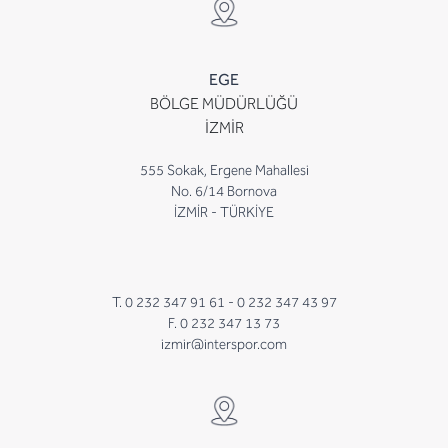
EGE
BÖLGE MÜDÜRLÜĞÜ
İZMİR
555 Sokak, Ergene Mahallesi
No. 6/14 Bornova
İZMİR - TÜRKİYE
T. 0 232 347 91 61 -
0 232 347 43 97
F. 0 232 347 13 73
izmir@interspor.com