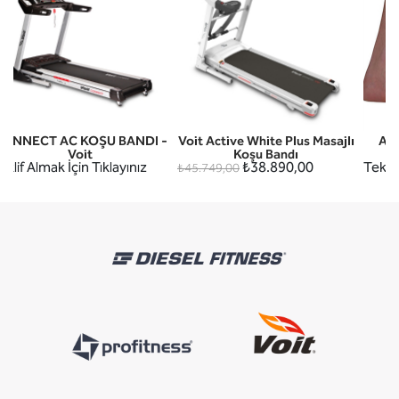
CONNECT AC KOŞU BANDI -
Voit Active White Plus Masajlı
AY
Voit
Koşu Bandı
eklif Almak İçin Tıklayınız
₺38.890,00
Teklif
₺45.749,00