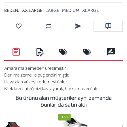
BEDEN:
XX LARGE
LARGE
MEDIUM
XLARGE
Favorilere ekle
Karşılaştırma listesine ekle
Arkadaşına e-posta ile gönde
Soru sor
Amara malzemeden üretilmiştir.
Deri malzeme ile güçlendirilmiştir.
Hava alan yüzeyi terlemeyi önler.
Bilek kısmı bileğinizi kavrayarak, burkulmasını önler.
Bu ürünü alan müşteriler aynı zamanda
bunlarıda satın aldı
-15%