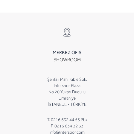
MERKEZ OFİS
SHOWROOM
Şerifali Mah. Kıble Sok.
Interspor Plaza
No.20 Yukarı Dudullu
Ümraniye
İSTANBUL - TÜRKİYE
T. 0216 632 44 55 Pbx
F. 0216 634 32 33
info@interspor.com