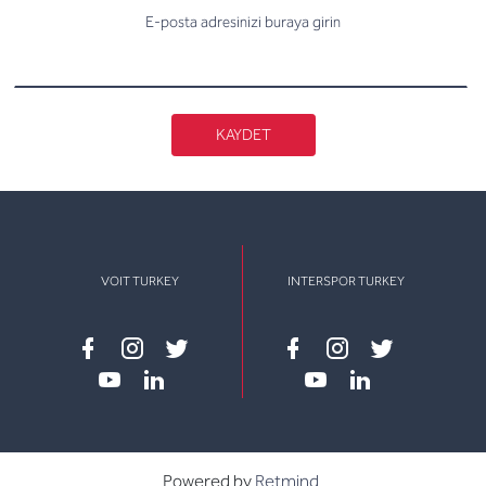
E-posta adresinizi buraya girin
KAYDET
VOIT TURKEY
INTERSPOR TURKEY
Facebook
instagram
twitter
Facebook
instagram
twitter
youtube
linkedin
youtube
linkedin
Powered by
Retmind