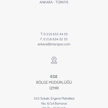
ANKARA - TÜRKİYE
T. 0 216 632 44 55
F. 0 216 634 32 33
ankara@interspor.com
EGE
BÖLGE MÜDÜRLÜĞÜ
İZMİR
555 Sokak, Ergene Mahallesi
No. 6/14 Bornova