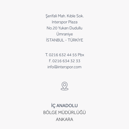
Şerifali Mah. Kıble Sok.
Interspor Plaza
No.20 Yukarı Dudullu
Ümraniye
İSTANBUL - TÜRKİYE
T. 0216 632 44 55 Pbx
F. 0216 634 32 33
info@interspor.com
İÇ ANADOLU
BÖLGE MÜDÜRLÜĞÜ
ANKARA