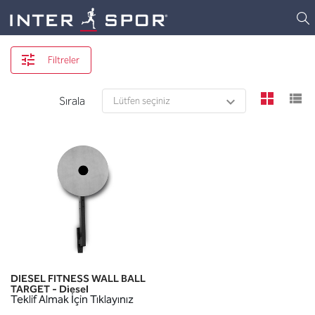
Logo
Filtreler
view
v
Sırala
DIESEL FITNESS WALL BALL
TARGET - Diesel
Teklif Almak İçin Tıklayınız