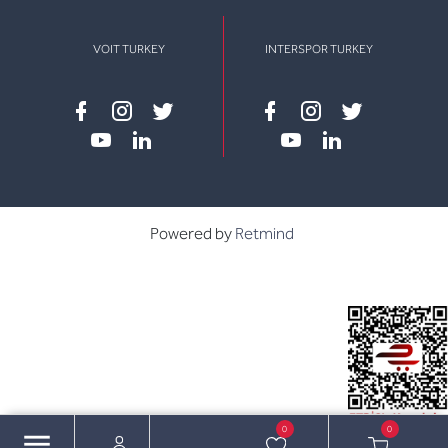
VOIT TURKEY
INTERSPOR TURKEY
Facebook
instagram
twitter
Facebook
instagram
twitter
youtube
linkedin
youtube
linkedin
Powered by
Retmind
0
0