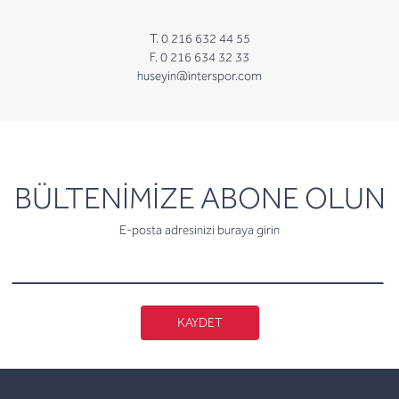
T. 0 216 632 44 55
F. 0 216 634 32 33
huseyin@interspor.com
newsletter
BÜLTENİMİZE ABONE OLUN
E-posta adresinizi buraya girin
KAYDET