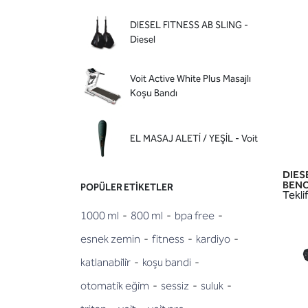
DIESEL FITNESS AB SLING -
Diesel
Voit Active White Plus Masajlı
Koşu Bandı
EL MASAJ ALETİ / YEŞİL - Voit
DIES
BENCH
POPÜLER ETIKETLER
Teklif
1000 ml
-
800 ml
-
bpa free
-
esnek zemin
-
fitness
-
kardiyo
-
katlanabi̇li̇r
-
koşu bandi
-
otomati̇k eği̇m
-
sessiz
-
suluk
-