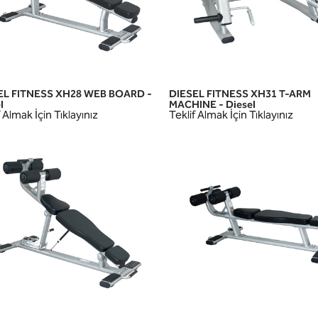
EL FITNESS XH28 WEB BOARD -
DIESEL FITNESS XH31 T-ARM
HIZLI GÖRÜNÜM
HIZLI GÖRÜNÜM
l
MACHINE - Diesel
 Almak İçin Tıklayınız
Teklif Almak İçin Tıklayınız