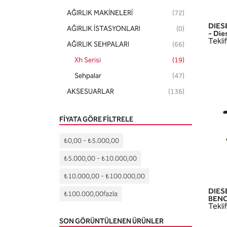
AĞIRLIK MAKİNELERİ
(72)
DIES
AĞIRLIK İSTASYONLARI
(0)
- Die
Teklif
AĞIRLIK SEHPALARI
(66)
Xh Serisi
(19)
Sehpalar
(47)
AKSESUARLAR
(136)
FIYATA GÖRE FILTRELE
₺0,00
-
₺5.000,00
₺5.000,00
-
₺10.000,00
₺10.000,00
-
₺100.000,00
DIES
₺100.000,00
fazla
BENCH
Teklif
SON GÖRÜNTÜLENEN ÜRÜNLER