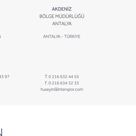
AKDENİZ
BÖLGE MÜDÜRLÜĞÜ
ANTALYA
i
ANTALYA - TÜRKİYE
43 97
T. 0 216 632 44 55
F. 0 216 634 32 33
huseyin@interspor.com
N