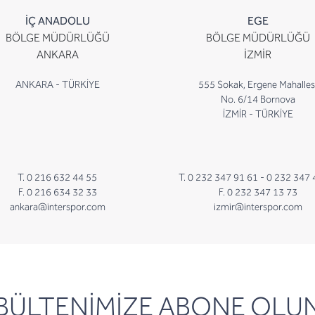
İÇ ANADOLU
EGE
BÖLGE MÜDÜRLÜĞÜ
BÖLGE MÜDÜRLÜĞÜ
ANKARA
İZMİR
ANKARA - TÜRKİYE
555 Sokak, Ergene Mahalles
No. 6/14 Bornova
İZMİR - TÜRKİYE
T. 0 216 632 44 55
T. 0 232 347 91 61 -
0 232 347 
F. 0 216 634 32 33
F. 0 232 347 13 73
ankara@interspor.com
izmir@interspor.com
newsletter
BÜLTENİMİZE ABONE OLU