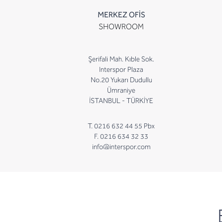
MERKEZ OFİS
SHOWROOM
Şerifali Mah. Kıble Sok.
Interspor Plaza
No.20 Yukarı Dudullu
Ümraniye
İSTANBUL - TÜRKİYE
T. 0216 632 44 55 Pbx
F. 0216 634 32 33
info@interspor.com