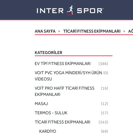
Logo
ANA SAYFA
TİCARİ FITNESS EKİPMANLARI
AĞ
KATEGORILER
EV TİPİ FITNESS EKİPMANLARI
(386)
VOIT PVC YOGA MİNDERİ/SYH ÜRÜN
(0)
VİDEOSU
VOİT PRO HAFİF TİCARİ FITNESS
(16)
EKİPMANLARI
MASAJ
(12)
TERMOS - SULUK
(57)
TİCARİ FITNESS EKİPMANLARI
(343)
KARDİYO
(69)