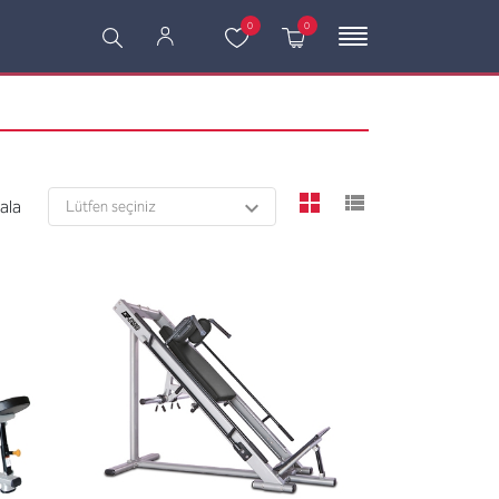
0
0
viewmode grid
viewmode l
rala