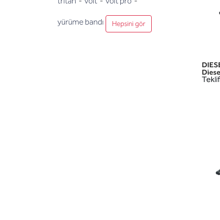
tritan
-
voi̇t
-
voi̇t pro
-
yürüme bandı
Hepsini gör
DIES
Diese
Teklif