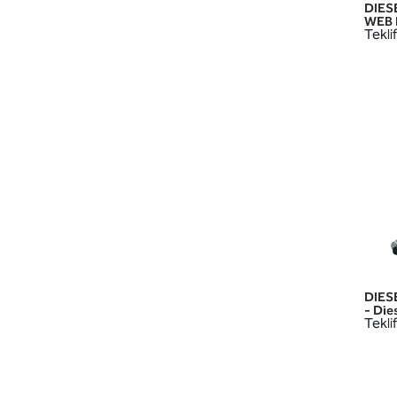
DIES
WEB 
Teklif
DIES
- Die
Teklif