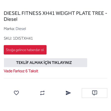
DIESEL FITNESS XH41 WEIGHT PLATE TREE -
Diesel
Marka:
Diesel
SKU:
1DISTXH41
TEKLIF ALMAK İÇIN TIKLAYINIZ
Vade Farksız 6 Taksit
Favorilere ekle
Karşılaştırma listesine ekle
Arkadaşına e-posta ile gönde
Soru sor