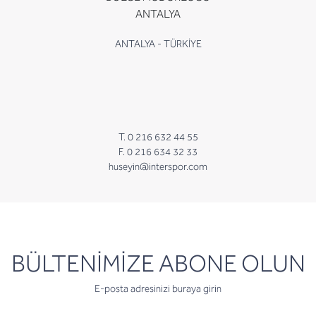
ANTALYA
ANTALYA - TÜRKİYE
T. 0 216 632 44 55
F. 0 216 634 32 33
huseyin@interspor.com
newsletter
BÜLTENİMİZE ABONE OLUN
E-posta adresinizi buraya girin