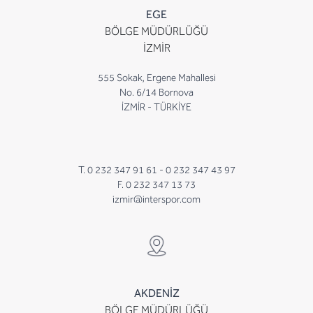
EGE
BÖLGE MÜDÜRLÜĞÜ
İZMİR
555 Sokak, Ergene Mahallesi
No. 6/14 Bornova
İZMİR - TÜRKİYE
T. 0 232 347 91 61 -
0 232 347 43 97
F. 0 232 347 13 73
izmir@interspor.com
AKDENİZ
BÖLGE MÜDÜRLÜĞÜ