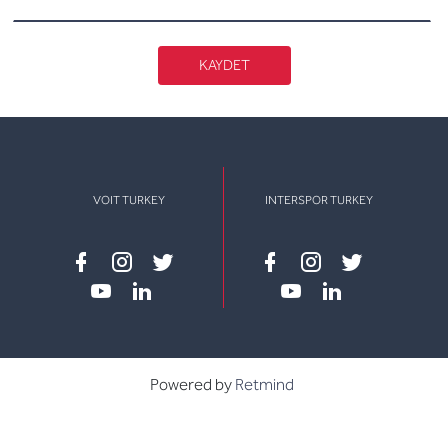
KAYDET
VOIT TURKEY
INTERSPOR TURKEY
Facebook
instagram
twitter
Facebook
instagram
twitter
youtube
linkedin
youtube
linkedin
Powered by
Retmind