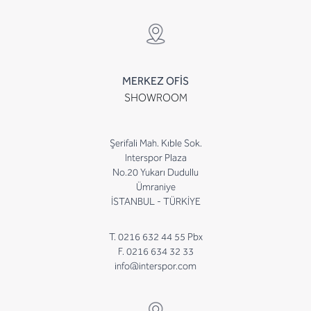
MERKEZ OFİS
SHOWROOM
Şerifali Mah. Kıble Sok.
Interspor Plaza
No.20 Yukarı Dudullu
Ümraniye
İSTANBUL - TÜRKİYE
T. 0216 632 44 55 Pbx
F. 0216 634 32 33
info@interspor.com