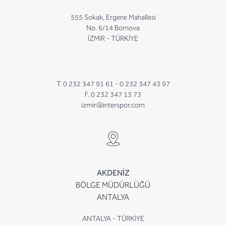
555 Sokak, Ergene Mahallesi
No. 6/14 Bornova
İZMİR - TÜRKİYE
T. 0 232 347 91 61 -
0 232 347 43 97
F. 0 232 347 13 73
izmir@interspor.com
AKDENİZ
BÖLGE MÜDÜRLÜĞÜ
ANTALYA
ANTALYA - TÜRKİYE