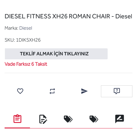
DIESEL FITNESS XH26 ROMAN CHAIR - Diesel
Marka:
Diesel
SKU:
1DIKSXH26
TEKLIF ALMAK İÇIN TIKLAYINIZ
Vade Farksız 6 Taksit
Favorilere ekle
Karşılaştırma listesine ekle
Arkadaşına e-posta ile gönde
Soru sor