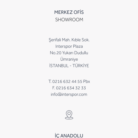
MERKEZ OFİS
SHOWROOM
Şerifali Mah. Kıble Sok.
Interspor Plaza
No.20 Yukarı Dudullu
Ümraniye
İSTANBUL - TÜRKİYE
T. 0216 632 44 55 Pbx
F. 0216 634 32 33
info@interspor.com
İÇ ANADOLU