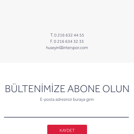
T. 0 216 632 44 55
F. 0 216 634 32 33
huseyin@interspor.com
newsletter
BÜLTENİMİZE ABONE OLUN
E-posta adresinizi buraya girin
KAYDET