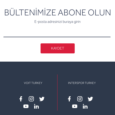
newsletter
BÜLTENİMİZE ABONE OLUN
E-posta adresinizi buraya girin
KAYDET
VOIT TURKEY
INTERSPOR TURKEY
Facebook
instagram
twitter
Facebook
instagram
twitter
youtube
linkedin
youtube
linkedin