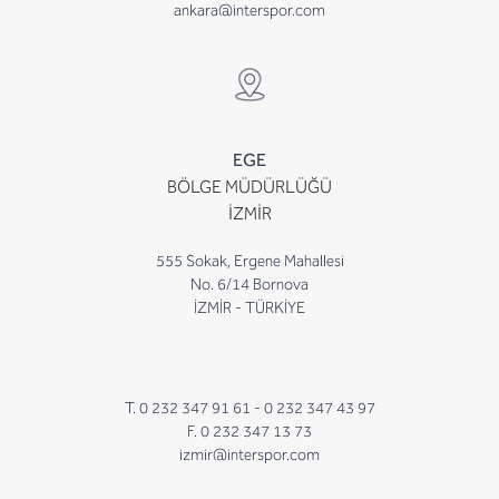
ankara@interspor.com
EGE
BÖLGE MÜDÜRLÜĞÜ
İZMİR
555 Sokak, Ergene Mahallesi
No. 6/14 Bornova
İZMİR - TÜRKİYE
T. 0 232 347 91 61 -
0 232 347 43 97
F. 0 232 347 13 73
izmir@interspor.com