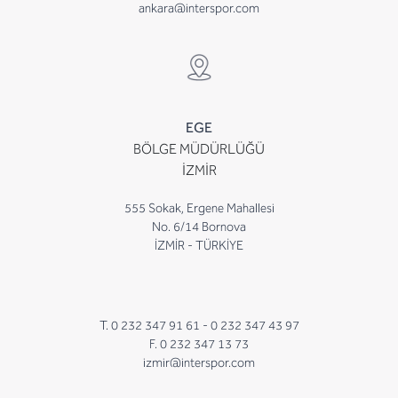
ankara@interspor.com
EGE
BÖLGE MÜDÜRLÜĞÜ
İZMİR
555 Sokak, Ergene Mahallesi
No. 6/14 Bornova
İZMİR - TÜRKİYE
T. 0 232 347 91 61 -
0 232 347 43 97
F. 0 232 347 13 73
izmir@interspor.com