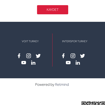
KAYDET
VOIT TURKEY
INTERSPOR TURKEY
Facebook
instagram
twitter
Facebook
instagram
twitter
youtube
linkedin
youtube
linkedin
Powered by
Retmind