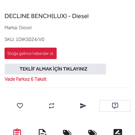
DECLINE BENCH(LUX) - Diesel
Marka:
Diesel
SKU:
1DIKS024/V0
TEKLIF ALMAK İÇIN TIKLAYINIZ
Vade Farksız 6 Taksit
Favorilere ekle
Karşılaştırma listesine ekle
Arkadaşına e-posta ile gönde
Soru sor