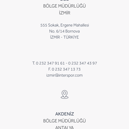
BÖLGE MÜDÜRLÜĞÜ
İZMİR
555 Sokak, Ergene Mahallesi
No. 6/14 Bornova
İZMİR - TÜRKİYE
T. 0 232 347 91 61 -
0 232 347 43 97
F. 0 232 347 13 73
izmir@interspor.com
AKDENİZ
BÖLGE MÜDÜRLÜĞÜ
ANTALYA