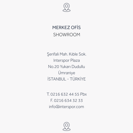
MERKEZ OFİS
SHOWROOM
Şerifali Mah. Kıble Sok.
Interspor Plaza
No.20 Yukarı Dudullu
Ümraniye
İSTANBUL - TÜRKİYE
T. 0216 632 44 55 Pbx
F. 0216 634 32 33
info@interspor.com