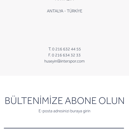
ANTALYA - TÜRKİYE
T. 0 216 632 44 55
F. 0 216 634 32 33
huseyin@interspor.com
newsletter
BÜLTENİMİZE ABONE OLUN
E-posta adresinizi buraya girin