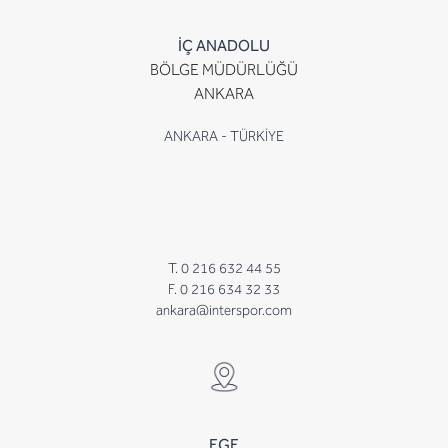
İÇ ANADOLU
BÖLGE MÜDÜRLÜĞÜ
ANKARA
ANKARA - TÜRKİYE
T. 0 216 632 44 55
F. 0 216 634 32 33
ankara@interspor.com
EGE