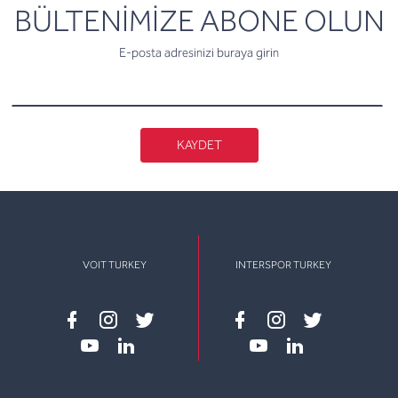
newsletter
BÜLTENİMİZE ABONE OLUN
E-posta adresinizi buraya girin
KAYDET
VOIT TURKEY
INTERSPOR TURKEY
Facebook
instagram
twitter
Facebook
instagram
twitter
youtube
linkedin
youtube
linkedin