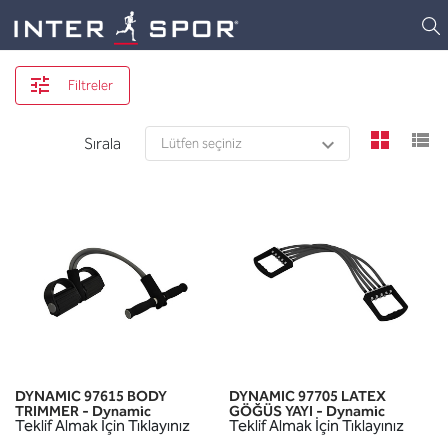
Logo
Filtreler
view
v
Sırala
DYNAMIC 97615 BODY
DYNAMIC 97705 LATEX
TRIMMER - Dynamic
GÖĞÜS YAYI - Dynamic
Teklif Almak İçin Tıklayınız
Teklif Almak İçin Tıklayınız