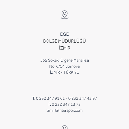
EGE
BÖLGE MÜDÜRLÜĞÜ
İZMİR
555 Sokak, Ergene Mahallesi
No. 6/14 Bornova
İZMİR - TÜRKİYE
T. 0 232 347 91 61 -
0 232 347 43 97
F. 0 232 347 13 73
izmir@interspor.com