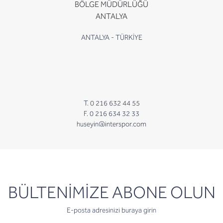
BÖLGE MÜDÜRLÜĞÜ
ANTALYA
ANTALYA - TÜRKİYE
T. 0 216 632 44 55
F. 0 216 634 32 33
huseyin@interspor.com
newsletter
BÜLTENİMİZE ABONE OLUN
E-posta adresinizi buraya girin