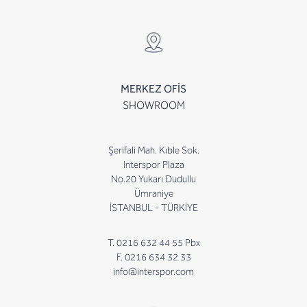
MERKEZ OFİS
SHOWROOM
Şerifali Mah. Kıble Sok.
Interspor Plaza
No.20 Yukarı Dudullu
Ümraniye
İSTANBUL - TÜRKİYE
T. 0216 632 44 55 Pbx
F. 0216 634 32 33
info@interspor.com