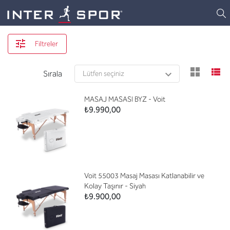
Logo
Filtreler
view
v
Sırala
MASAJ MASASI BYZ - Voit
₺9.990,00
Voit 55003 Masaj Masası Katlanabilir ve
Kolay Taşınır - Siyah
₺9.900,00