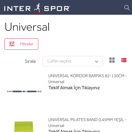
Logo
Universal
Filtreler
view
v
Sırala
UNIVERSAL KORİDOR BARFIKS 82-130CM -
Universal
Teklif Almak İçin Tıklayınız
UNIVERSAL PILATES BAND 0,45MM YEŞİL -
Universal
Teklif Almak İçin Tıklayınız