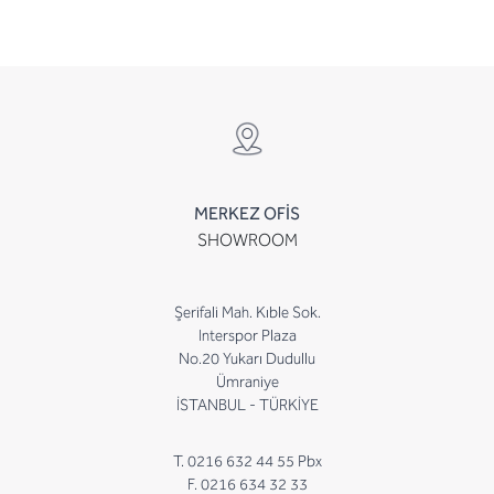
MERKEZ OFİS
SHOWROOM
Şerifali Mah. Kıble Sok.
Interspor Plaza
No.20 Yukarı Dudullu
Ümraniye
İSTANBUL - TÜRKİYE
T. 0216 632 44 55 Pbx
F. 0216 634 32 33