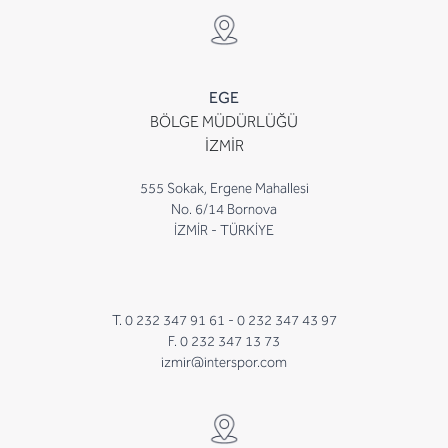
EGE
BÖLGE MÜDÜRLÜĞÜ
İZMİR
555 Sokak, Ergene Mahallesi
No. 6/14 Bornova
İZMİR - TÜRKİYE
T. 0 232 347 91 61 -
0 232 347 43 97
F. 0 232 347 13 73
izmir@interspor.com