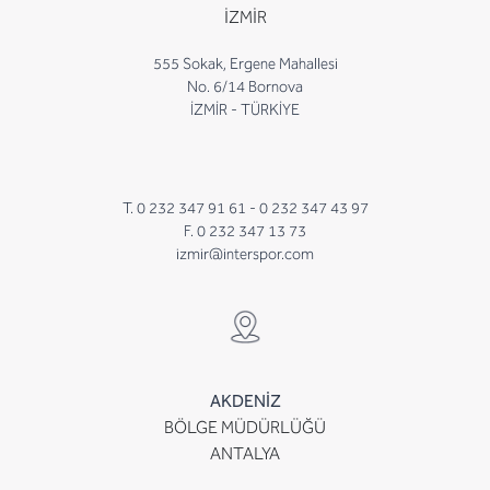
İZMİR
555 Sokak, Ergene Mahallesi
No. 6/14 Bornova
İZMİR - TÜRKİYE
T. 0 232 347 91 61 -
0 232 347 43 97
F. 0 232 347 13 73
izmir@interspor.com
AKDENİZ
BÖLGE MÜDÜRLÜĞÜ
ANTALYA