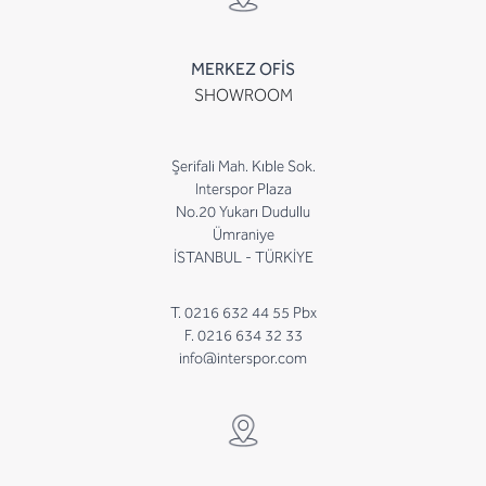
MERKEZ OFİS
SHOWROOM
Şerifali Mah. Kıble Sok.
Interspor Plaza
No.20 Yukarı Dudullu
Ümraniye
İSTANBUL - TÜRKİYE
T. 0216 632 44 55 Pbx
F. 0216 634 32 33
info@interspor.com