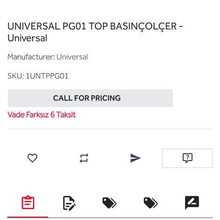
UNIVERSAL PG01 TOP BASINÇOLÇER -
Universal
Manufacturer:
Universal
SKU:
1UNTPPG01
CALL FOR PRICING
Vade Farksız 6 Taksit
Add to wishlist
Add to compare list
Email a friend
Ask questi