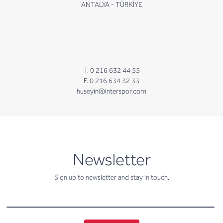
ANTALYA - TÜRKİYE
T. 0 216 632 44 55
F. 0 216 634 32 33
huseyin@interspor.com
newsletter
Newsletter
Sign up to newsletter and stay in touch.