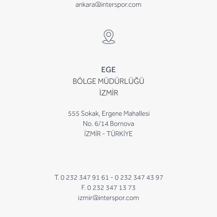
ankara@interspor.com
EGE
BÖLGE MÜDÜRLÜĞÜ
İZMİR
555 Sokak, Ergene Mahallesi
No. 6/14 Bornova
İZMİR - TÜRKİYE
T. 0 232 347 91 61 -
0 232 347 43 97
F. 0 232 347 13 73
izmir@interspor.com