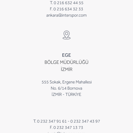
T. 0 216 632 44 55
F. 0 216 634 32 33
ankara@interspor.com
EGE
BÖLGE MÜDÜRLÜĞÜ
İZMİR
555 Sokak, Ergene Mahallesi
No. 6/14 Bornova
İZMİR - TÜRKİYE
T. 0 232 347 91 61 -
0 232 347 43 97
F. 0 232 347 13 73