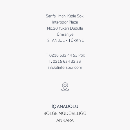
Şerifali Mah. Kıble Sok.
Interspor Plaza
No.20 Yukarı Dudullu
Ümraniye
İSTANBUL - TÜRKİYE
T. 0216 632 44 55 Pbx
F. 0216 634 32 33
info@interspor.com
İÇ ANADOLU
BÖLGE MÜDÜRLÜĞÜ
ANKARA