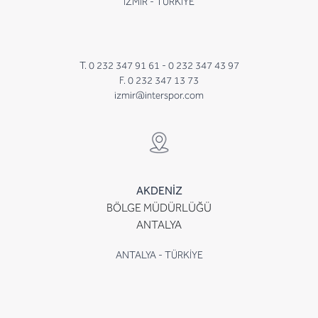
İZMİR - TÜRKİYE
T. 0 232 347 91 61 -
0 232 347 43 97
F. 0 232 347 13 73
izmir@interspor.com
AKDENİZ
BÖLGE MÜDÜRLÜĞÜ
ANTALYA
ANTALYA - TÜRKİYE