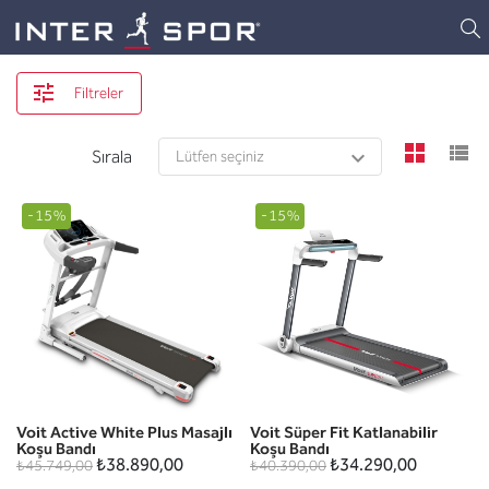
Logo
Filtreler
view
v
Sırala
-15%
-15%
Voit Active White Plus Masajlı
Voit Süper Fit Katlanabilir
Koşu Bandı
Koşu Bandı
₺38.890,00
₺34.290,00
₺45.749,00
₺40.390,00