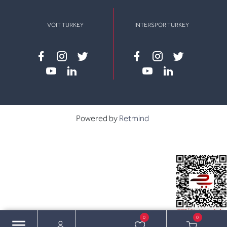
VOIT TURKEY
INTERSPOR TURKEY
Facebook
instagram
twitter
Facebook
instagram
twitter
youtube
linkedin
youtube
linkedin
Powered by
Retmind
0
0