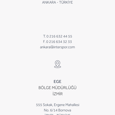
ANKARA - TÜRKİYE
T. 0 216 632 44 55
F. 0 216 634 32 33
ankara@interspor.com
EGE
BÖLGE MÜDÜRLÜĞÜ
İZMİR
555 Sokak, Ergene Mahallesi
No. 6/14 Bornova