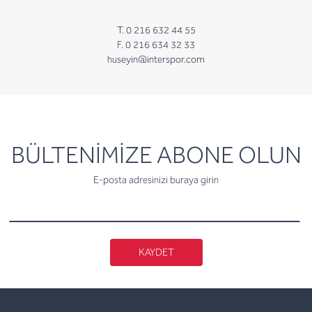
T. 0 216 632 44 55
F. 0 216 634 32 33
huseyin@interspor.com
newsletter
BÜLTENİMİZE ABONE OLUN
E-posta adresinizi buraya girin
KAYDET