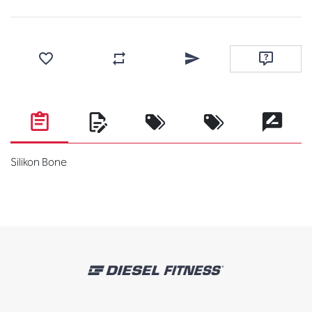
Favorilere ekle
Karşılaştırma listesine ekle
Arkadaşına e-posta ile gönde
Soru sor
Silikon Bone