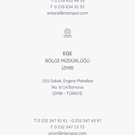
T. 0 216 632 44 55
F. 0 216 634 32 33
ankara@interspor.com
EGE
BÖLGE MÜDÜRLÜĞÜ
İZMİR
555 Sokak, Ergene Mahallesi
No. 6/14 Bornova
İZMİR - TÜRKİYE
T. 0 232 347 91 61 -
0 232 347 43 97
F. 0 232 347 13 73
izmir@interspor.com