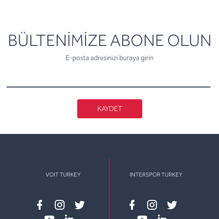
newsletter
BÜLTENİMİZE ABONE OLUN
E-posta adresinizi buraya girin
KAYDET
VOIT TURKEY
INTERSPOR TURKEY
Facebook
instagram
twitter
Facebook
instagram
twitter