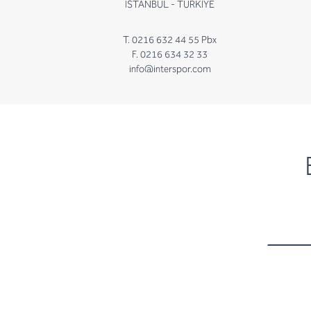
İSTANBUL - TÜRKİYE
T. 0216 632 44 55 Pbx
F. 0216 634 32 33
info@interspor.com