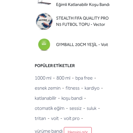
Eğimli Katlanabilir Koşu Bandı
STEALTH FIFA QUALITY PRO
N5 FUTBOL TOPU - Vector
GYMBALL 20CM YEŞİL - Voit
POPÜLER ETIKETLER
1000 ml
-
800 ml
-
bpa free
-
esnek zemin
-
fitness
-
kardiyo
-
katlanabi̇li̇r
-
koşu bandi
-
otomati̇k eği̇m
-
sessiz
-
suluk
-
tritan
-
voi̇t
-
voi̇t pro
-
yürüme bandı
Hepsini gör