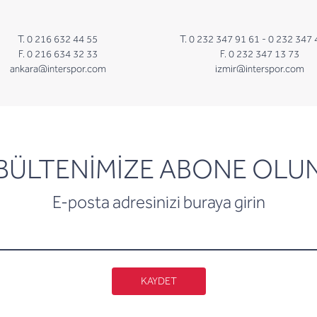
T. 0 216 632 44 55
T. 0 232 347 91 61 -
0 232 347 
F. 0 216 634 32 33
F. 0 232 347 13 73
ankara@interspor.com
izmir@interspor.com
newsletter
BÜLTENİMİZE ABONE OLU
E-posta adresinizi buraya girin
KAYDET