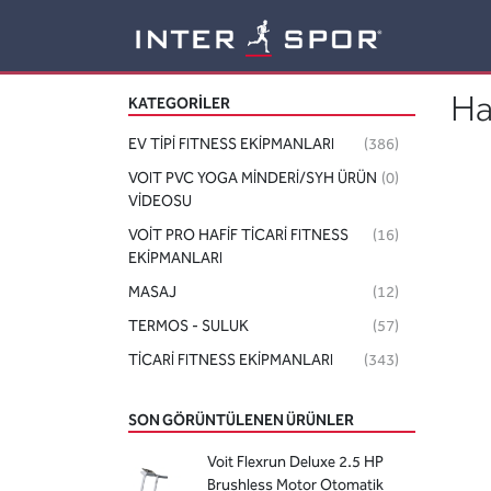
Logo
Ha
KATEGORILER
EV TİPİ FITNESS EKİPMANLARI
(386)
VOIT PVC YOGA MİNDERİ/SYH ÜRÜN
(0)
VİDEOSU
VOİT PRO HAFİF TİCARİ FITNESS
(16)
EKİPMANLARI
MASAJ
(12)
TERMOS - SULUK
(57)
TİCARİ FITNESS EKİPMANLARI
(343)
SON GÖRÜNTÜLENEN ÜRÜNLER
Voit Flexrun Deluxe 2.5 HP
Brushless Motor Otomatik