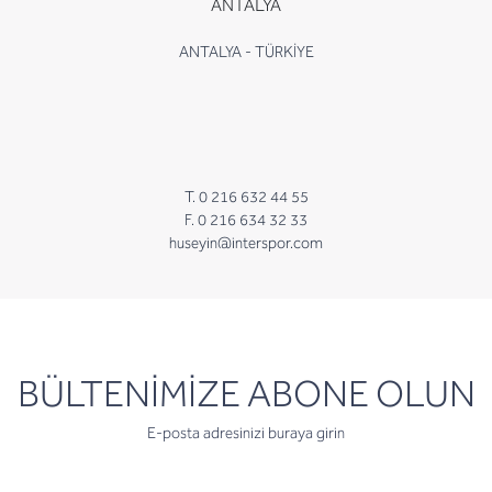
ANTALYA
ANTALYA - TÜRKİYE
T. 0 216 632 44 55
F. 0 216 634 32 33
huseyin@interspor.com
newsletter
BÜLTENİMİZE ABONE OLUN
E-posta adresinizi buraya girin