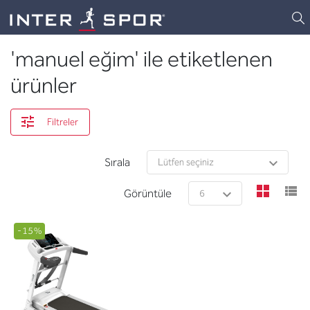
Logo
'manuel eğim' ile etiketlenen
ürünler
Filtreler
Sırala
view
v
Görüntüle
-15%