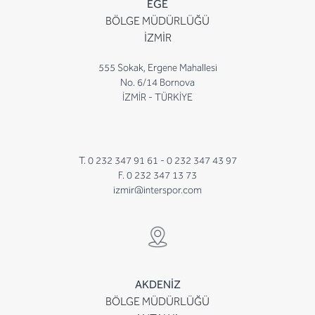
EGE
BÖLGE MÜDÜRLÜĞÜ
İZMİR
555 Sokak, Ergene Mahallesi
No. 6/14 Bornova
İZMİR - TÜRKİYE
T. 0 232 347 91 61 -
0 232 347 43 97
F. 0 232 347 13 73
izmir@interspor.com
AKDENİZ
BÖLGE MÜDÜRLÜĞÜ