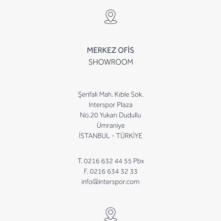
MERKEZ OFİS
SHOWROOM
Şerifali Mah. Kıble Sok.
Interspor Plaza
No.20 Yukarı Dudullu
Ümraniye
İSTANBUL - TÜRKİYE
T. 0216 632 44 55 Pbx
F. 0216 634 32 33
info@interspor.com