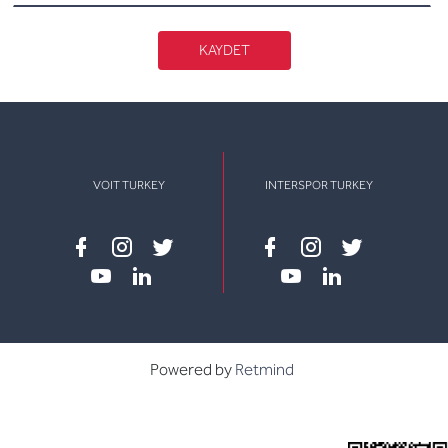
KAYDET
VOIT TURKEY
INTERSPOR TURKEY
Facebook
instagram
twitter
Facebook
instagram
twitter
youtube
linkedin
youtube
linkedin
Powered by
Retmind