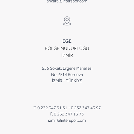
ankara@interspor.com
EGE
BÖLGE MÜDÜRLÜĞÜ
İZMİR
555 Sokak, Ergene Mahallesi
No. 6/14 Bornova
İZMİR - TÜRKİYE
T. 0 232 347 91 61 -
0 232 347 43 97
F. 0 232 347 13 73
izmir@interspor.com