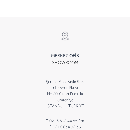
MERKEZ OFİS
SHOWROOM
Şerifali Mah. Kıble Sok.
Interspor Plaza
No.20 Yukarı Dudullu
Ümraniye
İSTANBUL - TÜRKİYE
T. 0216 632 44 55 Pbx
F. 0216 634 32 33