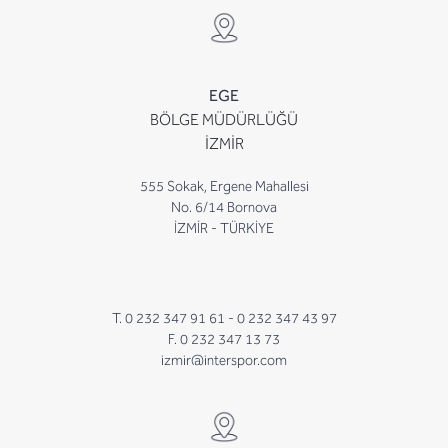
EGE
BÖLGE MÜDÜRLÜĞÜ
İZMİR
555 Sokak, Ergene Mahallesi
No. 6/14 Bornova
İZMİR - TÜRKİYE
T. 0 232 347 91 61 -
0 232 347 43 97
F. 0 232 347 13 73
izmir@interspor.com