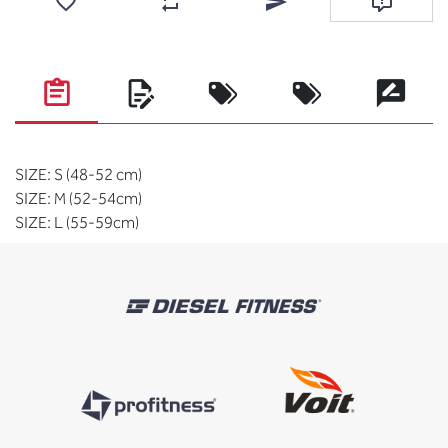
Favorilere ekle
Karşılaştırma listesine ekle
Arkadaşına e-posta ile gönde
Soru sor
SIZE: S (48-52 cm)
SIZE: M (52-54cm)
SIZE: L (55-59cm)