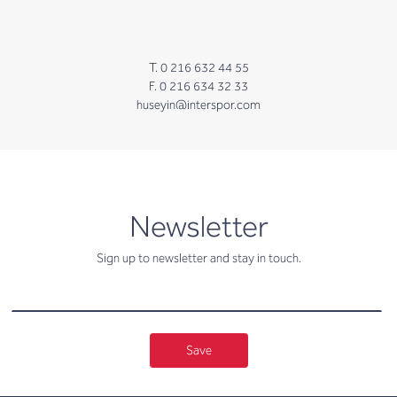
T. 0 216 632 44 55
F. 0 216 634 32 33
huseyin@interspor.com
newsletter
Newsletter
Sign up to newsletter and stay in touch.
Save