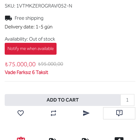
SKU:
1VTMKZEROGRAV/052-N
Free shipping
Delivery date:
1-5 gün
Availability:
Out of stock
₺75.000,00
₺95.000,00
Vade Farksız 6 Taksit
Add to cart
ADD TO CART
Add to wishlist
Add to compare list
Email a friend
Ask questi