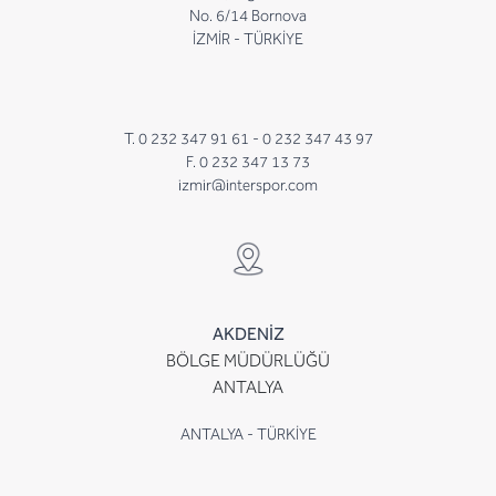
No. 6/14 Bornova
İZMİR - TÜRKİYE
T. 0 232 347 91 61 -
0 232 347 43 97
F. 0 232 347 13 73
izmir@interspor.com
AKDENİZ
BÖLGE MÜDÜRLÜĞÜ
ANTALYA
ANTALYA - TÜRKİYE