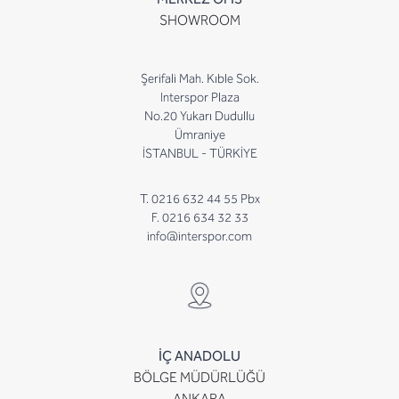
SHOWROOM
Şerifali Mah. Kıble Sok.
Interspor Plaza
No.20 Yukarı Dudullu
Ümraniye
İSTANBUL - TÜRKİYE
T. 0216 632 44 55 Pbx
F. 0216 634 32 33
info@interspor.com
İÇ ANADOLU
BÖLGE MÜDÜRLÜĞÜ
ANKARA