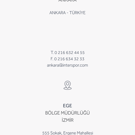
ANKARA - TÜRKİYE
T. 0 216 632 44 55
F. 0 216 634 32 33
ankara@interspor.com
EGE
BÖLGE MÜDÜRLÜĞÜ
İZMİR
555 Sokak, Ergene Mahallesi