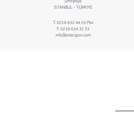
Ümraniye
İSTANBUL - TÜRKİYE
T. 0216 632 44 55 Pbx
F. 0216 634 32 33
info@interspor.com