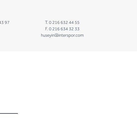
43 97
T. 0 216 632 44 55
F. 0 216 634 32 33
huseyin@interspor.com