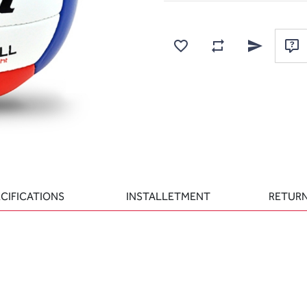
Add to wishlist
Add to compare list
Email a frien
Ask
CIFICATIONS
INSTALLETMENT
RETURN