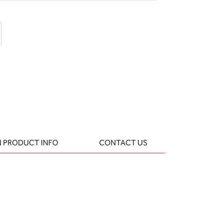
d
 question
 PRODUCT INFO
CONTACT US