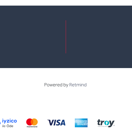
e
kedin
Powered by
Retmind