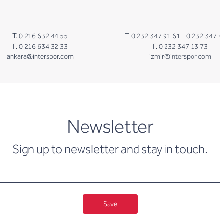
T. 0 216 632 44 55
T. 0 232 347 91 61 -
0 232 347 
F. 0 216 634 32 33
F. 0 232 347 13 73
ankara@interspor.com
izmir@interspor.com
newsletter
Newsletter
Sign up to newsletter and stay in touch.
Save