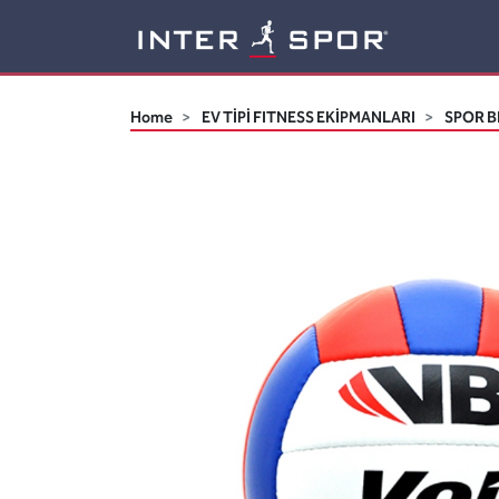
Logo
Home
EV TİPİ FITNESS EKİPMANLARI
SPOR B