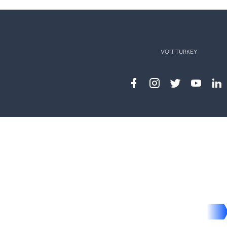
VOIT TURKEY
Facebook
instagram
twitter
youtub
lin