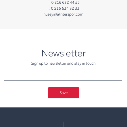
T. 0 216 632 44 55
F. 0 216 634 32 33
huseyin@interspor.com
newsletter
Newsletter
Sign up to newsletter and stay in touch.
Save