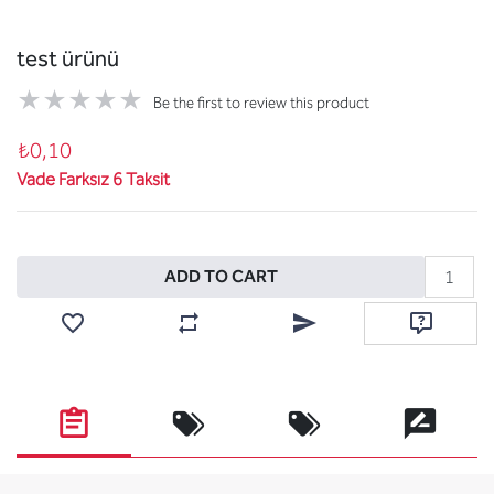
test ürünü
Be the first to review this product
₺0,10
Vade Farksız 6 Taksit
Add to cart
ADD TO CART
Add to wishlist
Add to compare list
Email a friend
Ask questi