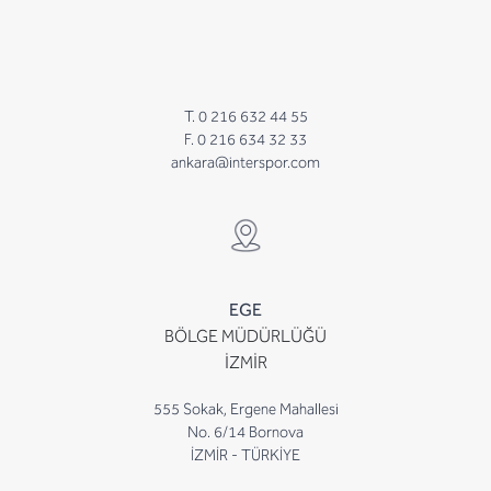
T. 0 216 632 44 55
F. 0 216 634 32 33
ankara@interspor.com
EGE
BÖLGE MÜDÜRLÜĞÜ
İZMİR
555 Sokak, Ergene Mahallesi
No. 6/14 Bornova
İZMİR - TÜRKİYE