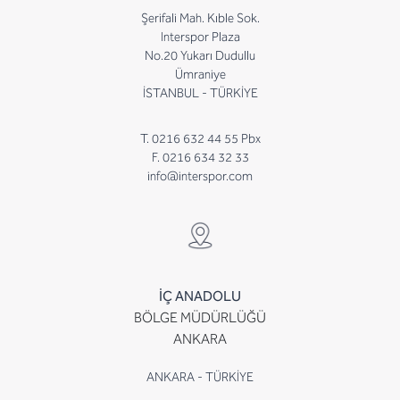
Şerifali Mah. Kıble Sok.
Interspor Plaza
No.20 Yukarı Dudullu
Ümraniye
İSTANBUL - TÜRKİYE
T. 0216 632 44 55 Pbx
F. 0216 634 32 33
info@interspor.com
İÇ ANADOLU
BÖLGE MÜDÜRLÜĞÜ
ANKARA
ANKARA - TÜRKİYE