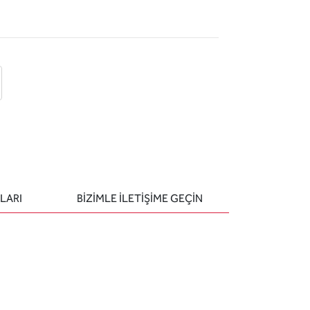
 ekle
-posta ile gönder
u sor
LARI
BIZIMLE ILETIŞIME GEÇIN