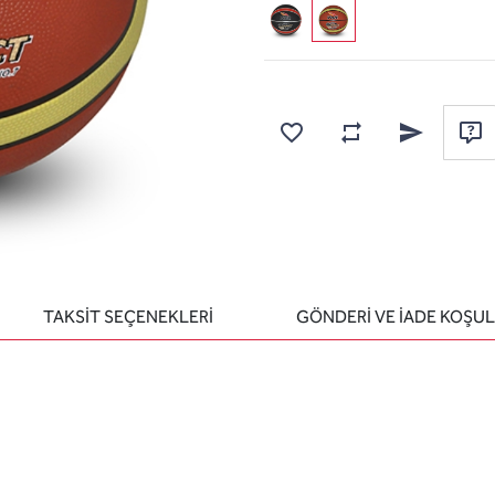
Karşılaştırma listesine
Favorilere ekle
Arkadaşına e
Sor
TAKSİT SEÇENEKLERİ
GÖNDERİ VE İADE KOŞUL