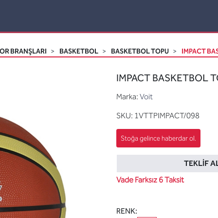
OR BRANŞLARI
BASKETBOL
BASKETBOL TOPU
IMPACT BA
IMPACT BASKETBOL TO
Marka:
Voit
SKU:
1VTTPIMPACT/098
TEKLIF A
Vade Farksız 6 Taksit
RENK: