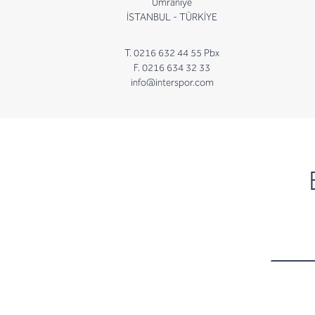
Ümraniye
İSTANBUL - TÜRKİYE
T. 0216 632 44 55 Pbx
F. 0216 634 32 33
info@interspor.com