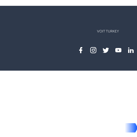
VOIT TURKEY
Facebook
instagram
twitter
youtub
lin