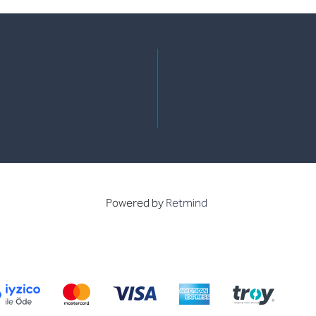
e
kedin
Powered by
Retmind