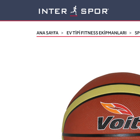
Logo
ANA SAYFA
EV TİPİ FITNESS EKİPMANLARI
SP