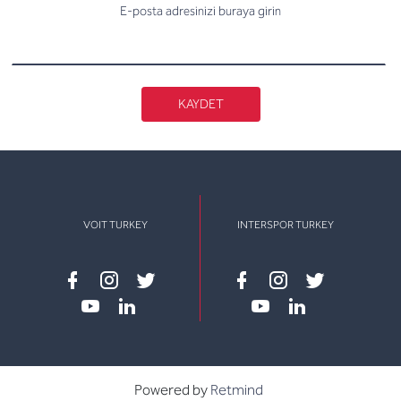
E-posta adresinizi buraya girin
KAYDET
VOIT TURKEY
INTERSPOR TURKEY
Facebook
instagram
twitter
Facebook
instagram
twitter
youtube
linkedin
youtube
linkedin
Powered by
Retmind