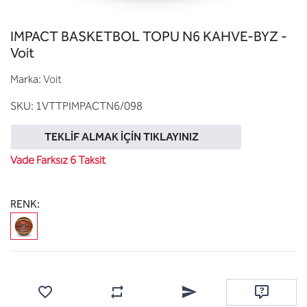
IMPACT BASKETBOL TOPU N6 KAHVE-BYZ -
Voit
Marka:
Voit
SKU:
1VTTPIMPACTN6/098
TEKLIF ALMAK İÇIN TIKLAYINIZ
Vade Farksız 6 Taksit
RENK:
Favorilere ekle
Karşılaştırma listesine ekle
Arkadaşına e-posta ile gönde
Soru sor