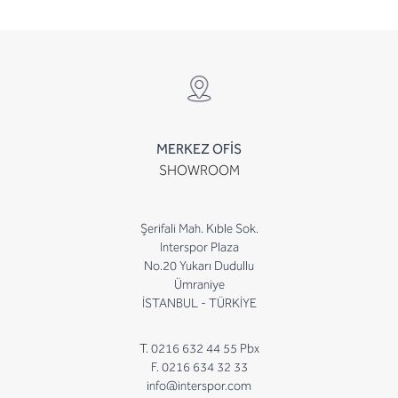
MERKEZ OFİS
SHOWROOM
Şerifali Mah. Kıble Sok.
Interspor Plaza
No.20 Yukarı Dudullu
Ümraniye
İSTANBUL - TÜRKİYE
T. 0216 632 44 55 Pbx
F. 0216 634 32 33
info@interspor.com