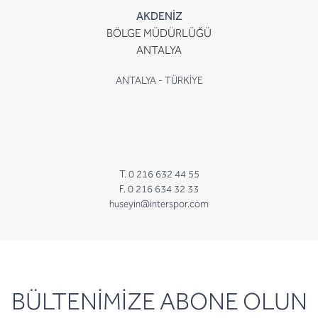
AKDENİZ
BÖLGE MÜDÜRLÜĞÜ
ANTALYA
ANTALYA - TÜRKİYE
T. 0 216 632 44 55
F. 0 216 634 32 33
huseyin@interspor.com
newsletter
BÜLTENİMİZE ABONE OLUN