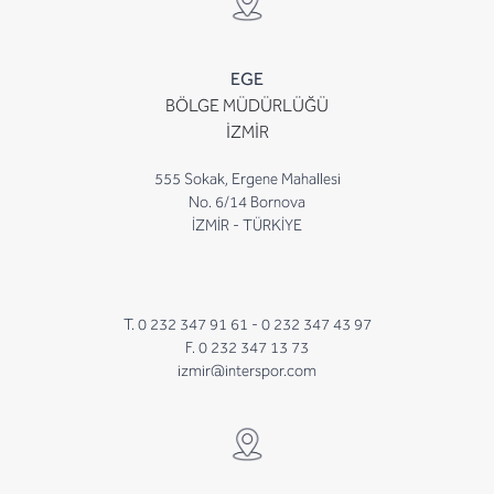
EGE
BÖLGE MÜDÜRLÜĞÜ
İZMİR
555 Sokak, Ergene Mahallesi
No. 6/14 Bornova
İZMİR - TÜRKİYE
T. 0 232 347 91 61 -
0 232 347 43 97
F. 0 232 347 13 73
izmir@interspor.com