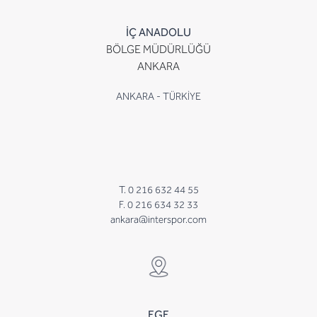
İÇ ANADOLU
BÖLGE MÜDÜRLÜĞÜ
ANKARA
ANKARA - TÜRKİYE
T. 0 216 632 44 55
F. 0 216 634 32 33
ankara@interspor.com
EGE