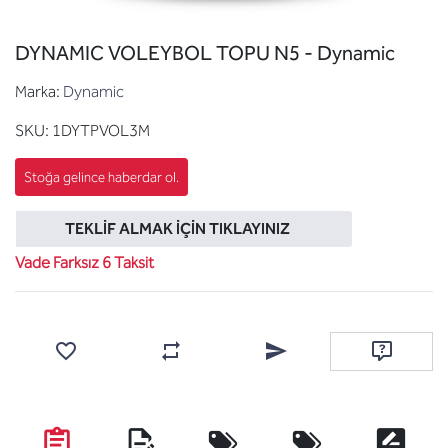
DYNAMIC VOLEYBOL TOPU N5 - Dynamic
Marka:
Dynamic
SKU:
1DYTPVOL3M
TEKLIF ALMAK İÇIN TIKLAYINIZ
Vade Farksız 6 Taksit
Favorilere ekle
Karşılaştırma listesine ekle
Arkadaşına e-posta ile gönde
Soru sor