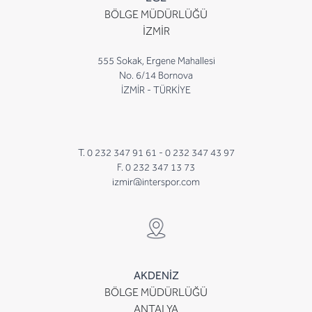
BÖLGE MÜDÜRLÜĞÜ
İZMİR
555 Sokak, Ergene Mahallesi
No. 6/14 Bornova
İZMİR - TÜRKİYE
T. 0 232 347 91 61 -
0 232 347 43 97
F. 0 232 347 13 73
izmir@interspor.com
AKDENİZ
BÖLGE MÜDÜRLÜĞÜ
ANTALYA