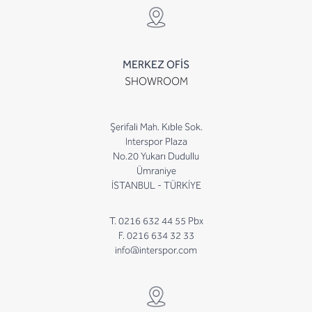
MERKEZ OFİS
SHOWROOM
Şerifali Mah. Kıble Sok.
Interspor Plaza
No.20 Yukarı Dudullu
Ümraniye
İSTANBUL - TÜRKİYE
T. 0216 632 44 55 Pbx
F. 0216 634 32 33
info@interspor.com