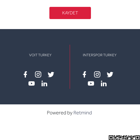
KAYDET
VOIT TURKEY
INTERSPOR TURKEY
Facebook
instagram
twitter
Facebook
instagram
twitter
youtube
linkedin
youtube
linkedin
Powered by
Retmind