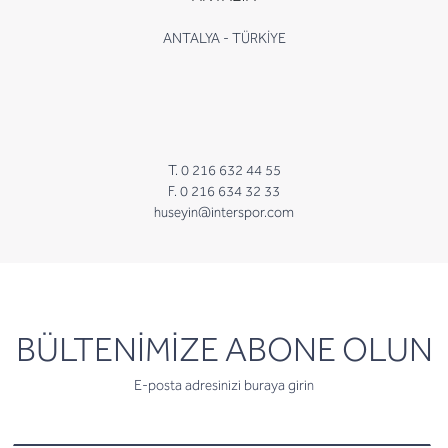
ANTALYA - TÜRKİYE
T. 0 216 632 44 55
F. 0 216 634 32 33
huseyin@interspor.com
newsletter
BÜLTENİMİZE ABONE OLUN
E-posta adresinizi buraya girin