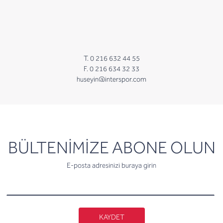
T. 0 216 632 44 55
F. 0 216 634 32 33
huseyin@interspor.com
newsletter
BÜLTENİMİZE ABONE OLUN
E-posta adresinizi buraya girin
KAYDET