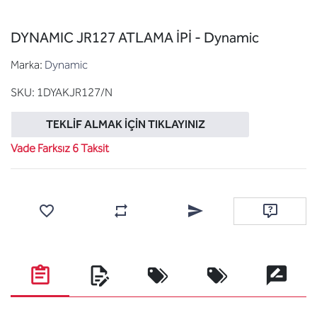
DYNAMIC JR127 ATLAMA İPİ - Dynamic
Marka:
Dynamic
SKU:
1DYAKJR127/N
TEKLIF ALMAK İÇIN TIKLAYINIZ
Vade Farksız 6 Taksit
Favorilere ekle
Karşılaştırma listesine ekle
Arkadaşına e-posta ile gönde
Soru sor