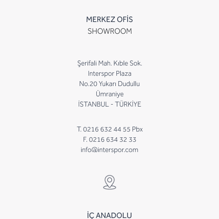
MERKEZ OFİS
SHOWROOM
Şerifali Mah. Kıble Sok.
Interspor Plaza
No.20 Yukarı Dudullu
Ümraniye
İSTANBUL - TÜRKİYE
T. 0216 632 44 55 Pbx
F. 0216 634 32 33
info@interspor.com
İÇ ANADOLU