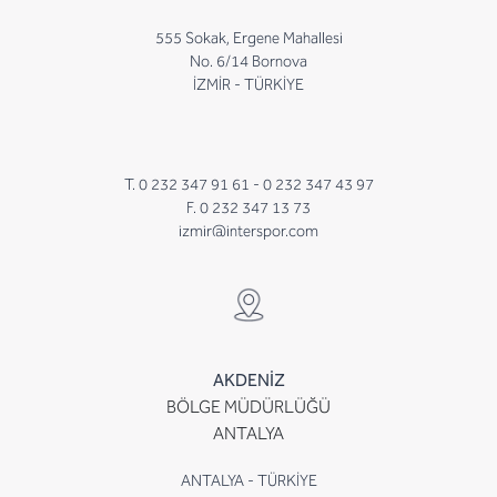
555 Sokak, Ergene Mahallesi
No. 6/14 Bornova
İZMİR - TÜRKİYE
T. 0 232 347 91 61 -
0 232 347 43 97
F. 0 232 347 13 73
izmir@interspor.com
AKDENİZ
BÖLGE MÜDÜRLÜĞÜ
ANTALYA
ANTALYA - TÜRKİYE