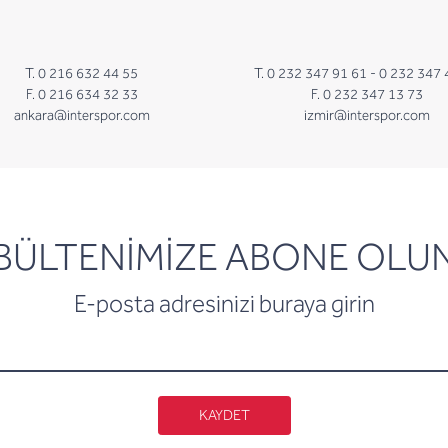
T. 0 216 632 44 55
T. 0 232 347 91 61 -
0 232 347 
F. 0 216 634 32 33
F. 0 232 347 13 73
ankara@interspor.com
izmir@interspor.com
newsletter
BÜLTENİMİZE ABONE OLU
E-posta adresinizi buraya girin
KAYDET