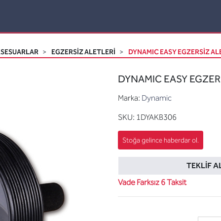
KSESUARLAR
EGZERSIZ ALETLERI
DYNAMIC EASY EGZERSİZ ALE
DYNAMIC EASY EGZERS
Marka:
Dynamic
SKU:
1DYAKB306
TEKLIF A
Vade Farksız 6 Taksit