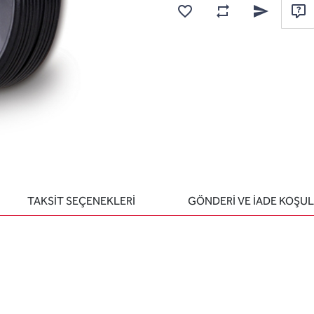
Karşılaştırma listesine
Favorilere ekle
Arkadaşına e
Sor
TAKSİT SEÇENEKLERİ
GÖNDERİ VE İADE KOŞUL