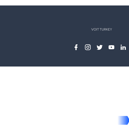
VOIT TURKEY
Facebook
instagram
twitter
youtub
lin