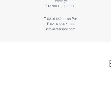
Ümraniye
İSTANBUL - TÜRKİYE
T. 0216 632 44 55 Pbx
F. 0216 634 32 33
info@interspor.com