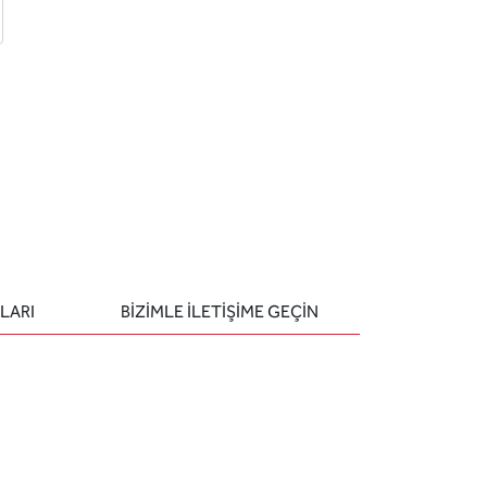
 ekle
-posta ile gönder
u sor
LARI
BIZIMLE ILETIŞIME GEÇIN