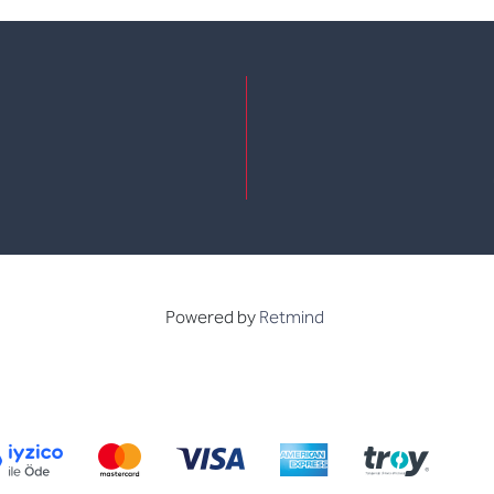
e
kedin
Powered by
Retmind