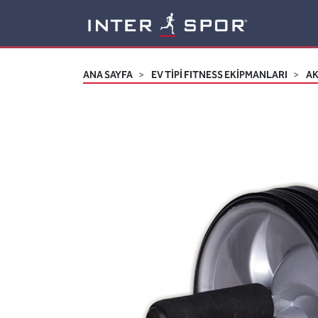
Logo
ANA SAYFA
EV TİPİ FITNESS EKİPMANLARI
A