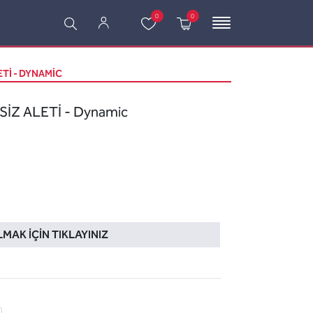
0
0
Tİ - DYNAMIC
İZ ALETİ - Dynamic
LMAK İÇIN TIKLAYINIZ