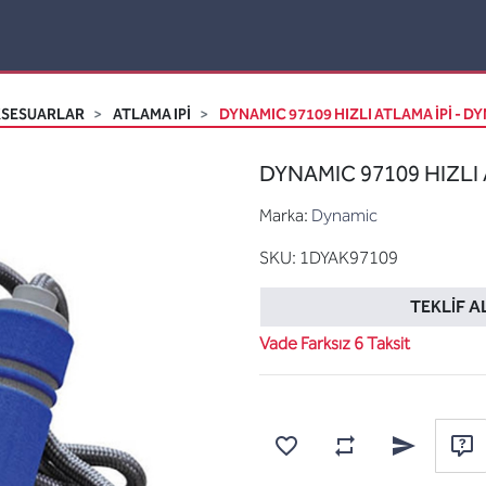
KSESUARLAR
ATLAMA IPI
DYNAMIC 97109 HIZLI ATLAMA İPİ - D
DYNAMIC 97109 HIZLI 
Marka:
Dynamic
SKU:
1DYAK97109
TEKLIF A
Vade Farksız 6 Taksit
Karşılaştırma listesine
Favorilere ekle
Arkadaşına e
Sor