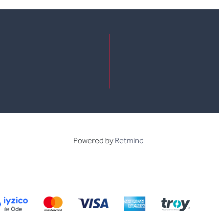
e
kedin
Powered by
Retmind