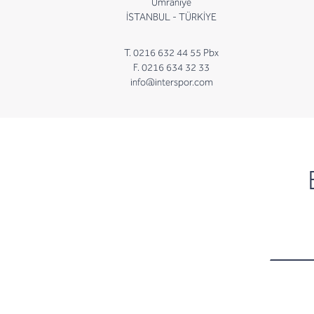
Ümraniye
İSTANBUL - TÜRKİYE
T. 0216 632 44 55 Pbx
F. 0216 634 32 33
info@interspor.com