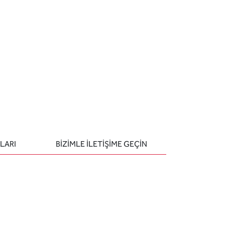
LARI
BIZIMLE ILETIŞIME GEÇIN