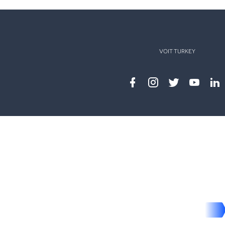
VOIT TURKEY
Facebook
instagram
twitter
youtub
lin