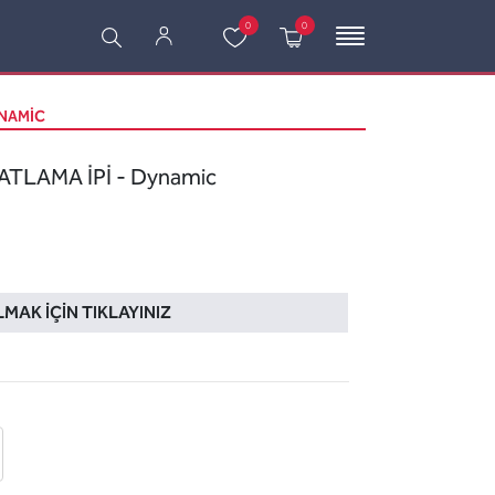
0
0
YNAMIC
ATLAMA İPİ - Dynamic
LMAK İÇIN TIKLAYINIZ
 ekle
-posta ile gönder
u sor