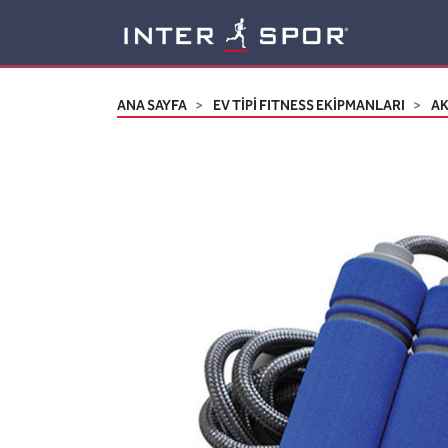
Logo
ANA SAYFA
EV TİPİ FITNESS EKİPMANLARI
A