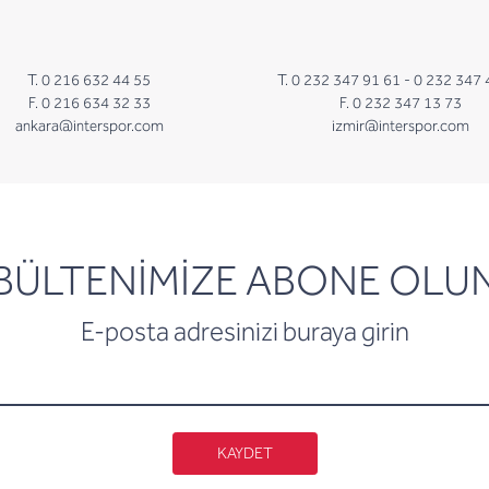
T. 0 216 632 44 55
T. 0 232 347 91 61 -
0 232 347 
F. 0 216 634 32 33
F. 0 232 347 13 73
ankara@interspor.com
izmir@interspor.com
newsletter
BÜLTENİMİZE ABONE OLU
E-posta adresinizi buraya girin
KAYDET