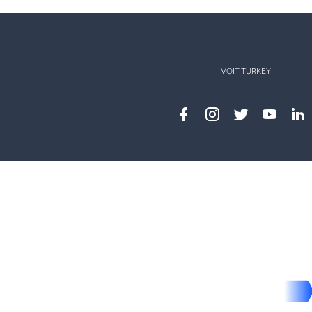
VOIT TURKEY
Facebook
instagram
twitter
youtub
lin