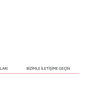
LARI
BIZIMLE ILETIŞIME GEÇIN