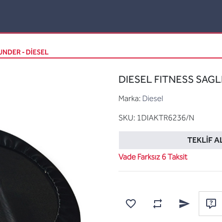
UNDER - DIESEL
DIESEL FITNESS SAGL
Marka:
Diesel
SKU:
1DIAKTR6236/N
TEKLIF A
Vade Farksız 6 Taksit
Karşılaştırma listesine
Favorilere ekle
Arkadaşına e
Sor