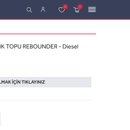
0
0
IK TOPU REBOUNDER - Diesel
LMAK İÇIN TIKLAYINIZ
 ekle
-posta ile gönder
u sor