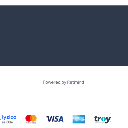
e
kedin
Powered by
Retmind