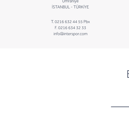
Ümraniye
İSTANBUL - TÜRKİYE
T. 0216 632 44 55 Pbx
F. 0216 634 32 33
info@interspor.com