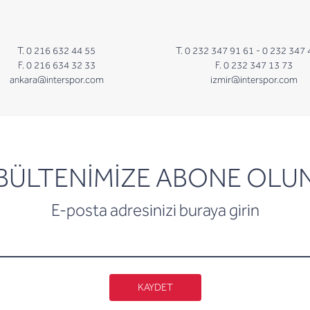
T. 0 216 632 44 55
T. 0 232 347 91 61 -
0 232 347 
F. 0 216 634 32 33
F. 0 232 347 13 73
ankara@interspor.com
izmir@interspor.com
newsletter
BÜLTENİMİZE ABONE OLU
E-posta adresinizi buraya girin
KAYDET