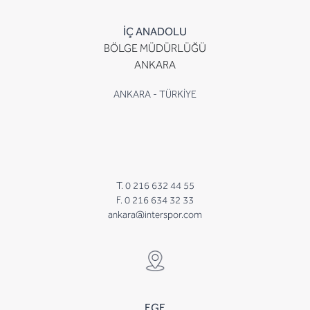
İÇ ANADOLU
BÖLGE MÜDÜRLÜĞÜ
ANKARA
ANKARA - TÜRKİYE
T. 0 216 632 44 55
F. 0 216 634 32 33
ankara@interspor.com
EGE