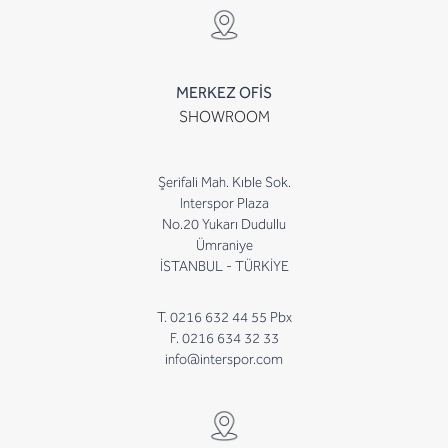
MERKEZ OFİS
SHOWROOM
Şerifali Mah. Kıble Sok.
Interspor Plaza
No.20 Yukarı Dudullu
Ümraniye
İSTANBUL - TÜRKİYE
T. 0216 632 44 55 Pbx
F. 0216 634 32 33
info@interspor.com