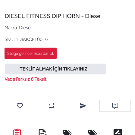
DIESEL FITNESS DIP HORN - Diesel
Marka:
Diesel
SKU:
1DIAKCF1001G
TEKLIF ALMAK İÇIN TIKLAYINIZ
Vade Farksız 6 Taksit
Favorilere ekle
Karşılaştırma listesine ekle
Arkadaşına e-posta ile gönde
Soru sor