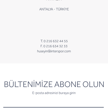
ANTALYA - TÜRKİYE
T. 0 216 632 44 55
F. 0 216 634 32 33
huseyin@interspor.com
newsletter
BÜLTENİMİZE ABONE OLUN
E-posta adresinizi buraya girin