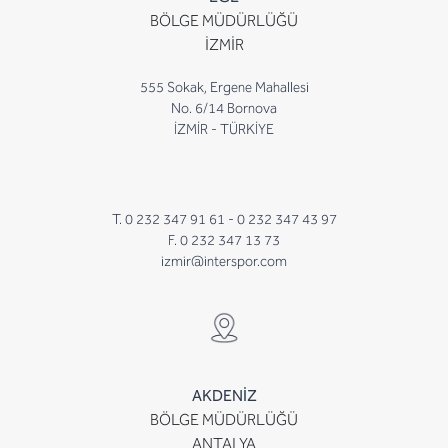
BÖLGE MÜDÜRLÜĞÜ
İZMİR
555 Sokak, Ergene Mahallesi
No. 6/14 Bornova
İZMİR - TÜRKİYE
T. 0 232 347 91 61 -
0 232 347 43 97
F. 0 232 347 13 73
izmir@interspor.com
AKDENİZ
BÖLGE MÜDÜRLÜĞÜ
ANTALYA