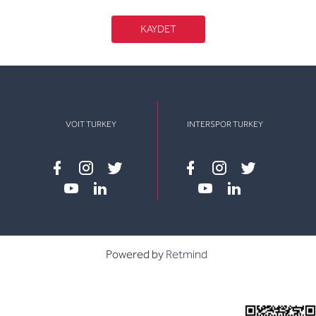
KAYDET
VOIT TURKEY
INTERSPOR TURKEY
Facebook
instagram
twitter
Facebook
instagram
twitter
youtube
linkedin
youtube
linkedin
Powered by
Retmind