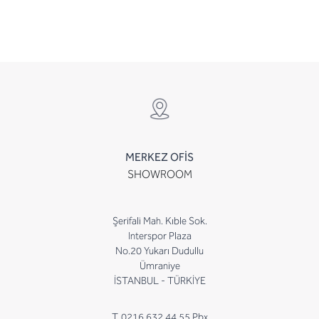
MERKEZ OFİS
SHOWROOM
Şerifali Mah. Kıble Sok.
Interspor Plaza
No.20 Yukarı Dudullu
Ümraniye
İSTANBUL - TÜRKİYE
T. 0216 632 44 55 Pbx