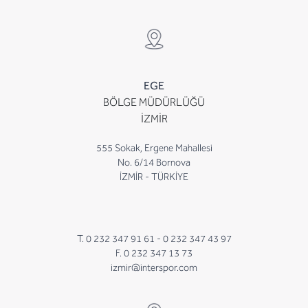
EGE
BÖLGE MÜDÜRLÜĞÜ
İZMİR
555 Sokak, Ergene Mahallesi
No. 6/14 Bornova
İZMİR - TÜRKİYE
T. 0 232 347 91 61 -
0 232 347 43 97
F. 0 232 347 13 73
izmir@interspor.com