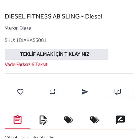
DIESEL FITNESS AB SLING - Diesel
Marka:
Diesel
SKU:
1DIAKAS5001
TEKLIF ALMAK İÇIN TIKLAYINIZ
Vade Farksız 6 Taksit
Favorilere ekle
Karşılaştırma listesine ekle
Arkadaşına e-posta ile gönde
Soru sor
Çift olarak satılmaktadır.