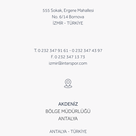
555 Sokak, Ergene Mahallesi
No. 6/14 Bornova
İZMİR - TÜRKİYE
T. 0 232 347 91 61 -
0 232 347 43 97
F. 0 232 347 13 73
izmir@interspor.com
AKDENİZ
BÖLGE MÜDÜRLÜĞÜ
ANTALYA
ANTALYA - TÜRKİYE