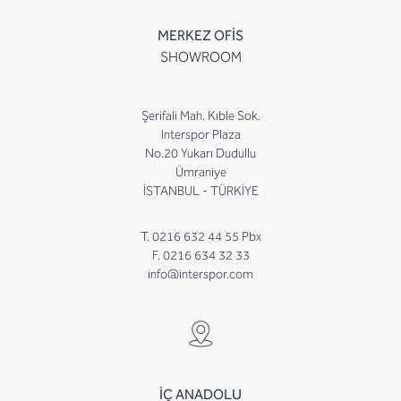
MERKEZ OFİS
SHOWROOM
Şerifali Mah. Kıble Sok.
Interspor Plaza
No.20 Yukarı Dudullu
Ümraniye
İSTANBUL - TÜRKİYE
T. 0216 632 44 55 Pbx
F. 0216 634 32 33
info@interspor.com
İÇ ANADOLU