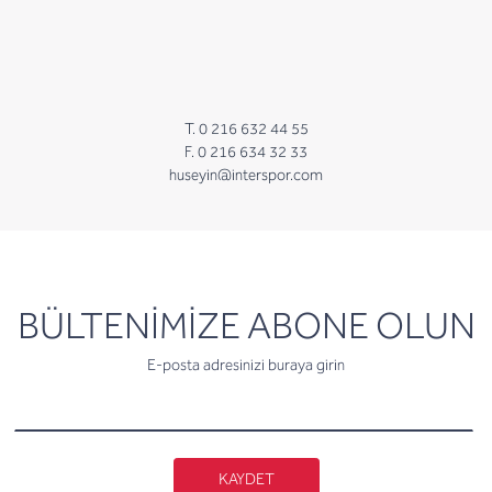
T. 0 216 632 44 55
F. 0 216 634 32 33
huseyin@interspor.com
newsletter
BÜLTENİMİZE ABONE OLUN
E-posta adresinizi buraya girin
KAYDET