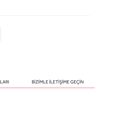
 ekle
-posta ile gönder
u sor
LARI
BIZIMLE ILETIŞIME GEÇIN