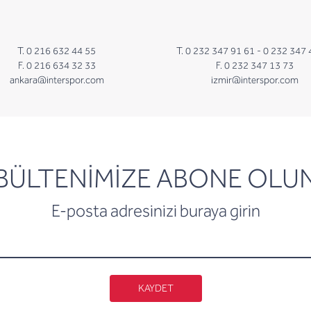
T. 0 216 632 44 55
T. 0 232 347 91 61 -
0 232 347 
F. 0 216 634 32 33
F. 0 232 347 13 73
ankara@interspor.com
izmir@interspor.com
newsletter
BÜLTENİMİZE ABONE OLU
E-posta adresinizi buraya girin
KAYDET