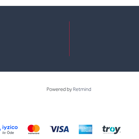
e
kedin
Powered by
Retmind