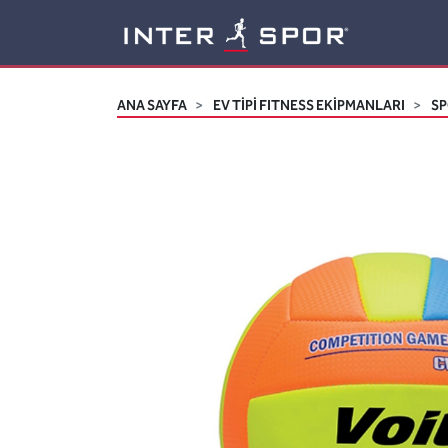
Logo
ANA SAYFA
EV TİPİ FITNESS EKİPMANLARI
SP