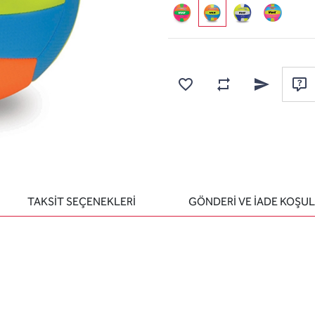
Karşılaştırma listesine
Favorilere ekle
Arkadaşına e
Sor
TAKSİT SEÇENEKLERİ
GÖNDERİ VE İADE KOŞUL