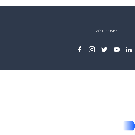
VOIT TURKEY
Facebook
instagram
twitter
youtub
lin