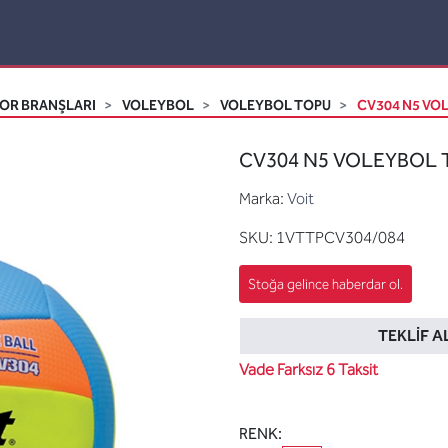
OR BRANŞLARI
VOLEYBOL
VOLEYBOL TOPU
CV304 N5 VOL
CV304 N5 VOLEYBOL T
Marka:
Voit
SKU:
1VTTPCV304/084
TEKLIF A
Vade Farksız 6 Taksit
RENK: