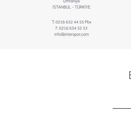
Ümraniye
İSTANBUL - TÜRKİYE
T. 0216 632 44 55 Pbx
F. 0216 634 32 33
info@interspor.com