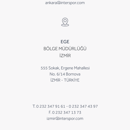
ankara@interspor.com
EGE
BÖLGE MÜDÜRLÜĞÜ
İZMİR
555 Sokak, Ergene Mahallesi
No. 6/14 Bornova
İZMİR - TÜRKİYE
T. 0 232 347 91 61 -
0 232 347 43 97
F. 0 232 347 13 73
izmir@interspor.com