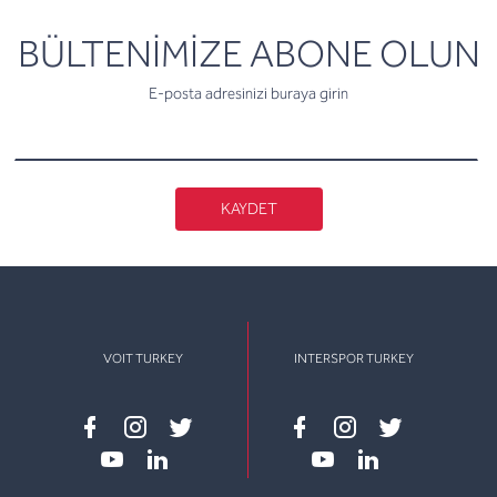
newsletter
BÜLTENİMİZE ABONE OLUN
E-posta adresinizi buraya girin
KAYDET
VOIT TURKEY
INTERSPOR TURKEY
Facebook
instagram
twitter
Facebook
instagram
twitter
youtube
linkedin
youtube
linkedin