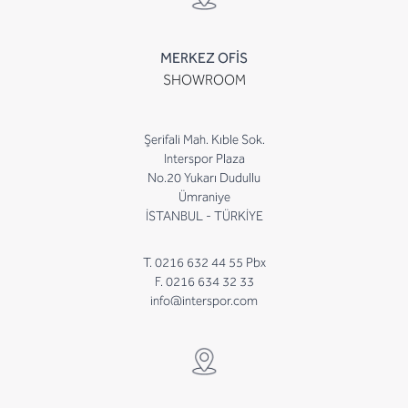
MERKEZ OFİS
SHOWROOM
Şerifali Mah. Kıble Sok.
Interspor Plaza
No.20 Yukarı Dudullu
Ümraniye
İSTANBUL - TÜRKİYE
T. 0216 632 44 55 Pbx
F. 0216 634 32 33
info@interspor.com