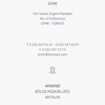
İZMİR
555 Sokak, Ergene Mahallesi
No. 6/14 Bornova
İZMİR - TÜRKİYE
T. 0 232 347 91 61 -
0 232 347 43 97
F. 0 232 347 13 73
izmir@interspor.com
AKDENİZ
BÖLGE MÜDÜRLÜĞÜ
ANTALYA