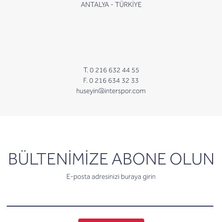
ANTALYA - TÜRKİYE
T. 0 216 632 44 55
F. 0 216 634 32 33
huseyin@interspor.com
newsletter
BÜLTENİMİZE ABONE OLUN
E-posta adresinizi buraya girin