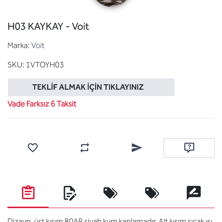
H03 KAYKAY - Voit
Marka:
Voit
SKU:
1VTOYH03
TEKLIF ALMAK İÇIN TIKLAYINIZ
Vade Farksız 6 Taksit
Favorilere ekle
Karşılaştırma listesine ekle
Arkadaşına e-posta ile gönde
Soru sor
Dizayn, üst kısım 80AB siyah kum kaplamadır. Alt kısım sıcak ısı