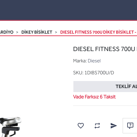
ARDİYO
DIKEY BISIKLET
DIESEL FITNESS 700U DİKEY BİSİKLET -
DIESEL FITNESS 700U D
Marka:
Diesel
SKU:
1DIBS700U/D
TEKLIF A
Vade Farksız 6 Taksit
Karşılaştırma listesine
Favorilere ekle
Arkadaşına e
Sor