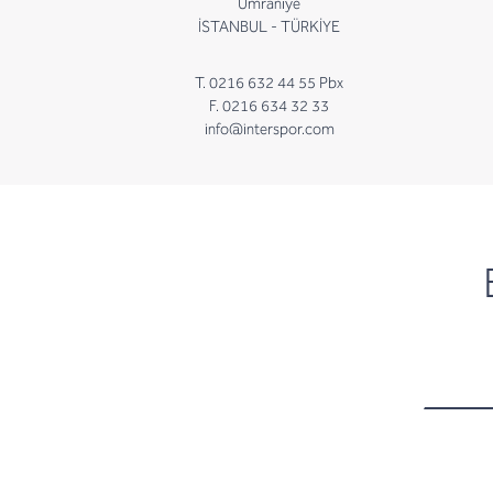
Ümraniye
İSTANBUL - TÜRKİYE
T. 0216 632 44 55 Pbx
F. 0216 634 32 33
info@interspor.com