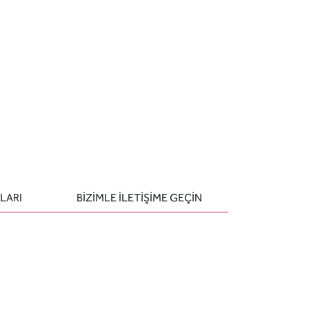
LARI
BIZIMLE ILETIŞIME GEÇIN