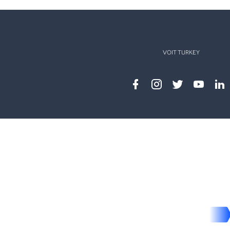
VOIT TURKEY
Facebook
instagram
twitter
youtub
lin