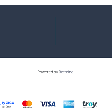
e
kedin
Powered by
Retmind