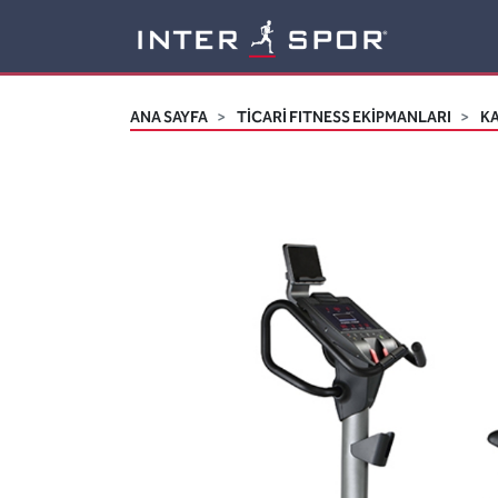
Logo
ANA SAYFA
TİCARİ FITNESS EKİPMANLARI
K