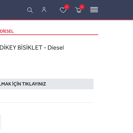
0
0
 DIESEL
İKEY BİSİKLET - Diesel
LMAK İÇIN TIKLAYINIZ
 ekle
-posta ile gönder
u sor