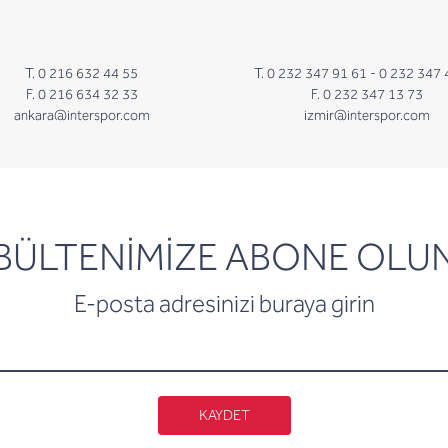
T. 0 216 632 44 55
T. 0 232 347 91 61 -
0 232 347 
F. 0 216 634 32 33
F. 0 232 347 13 73
ankara@interspor.com
izmir@interspor.com
newsletter
BÜLTENİMİZE ABONE OLU
E-posta adresinizi buraya girin
KAYDET