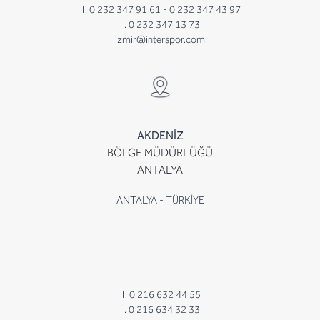
T. 0 232 347 91 61 -
0 232 347 43 97
F. 0 232 347 13 73
izmir@interspor.com
AKDENİZ
BÖLGE MÜDÜRLÜĞÜ
ANTALYA
ANTALYA - TÜRKİYE
T. 0 216 632 44 55
F. 0 216 634 32 33