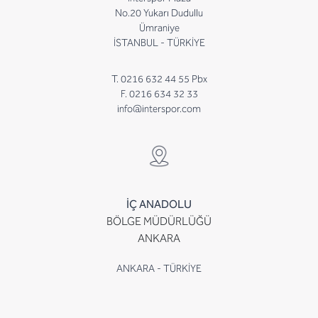
No.20 Yukarı Dudullu
Ümraniye
İSTANBUL - TÜRKİYE
T. 0216 632 44 55 Pbx
F. 0216 634 32 33
info@interspor.com
İÇ ANADOLU
BÖLGE MÜDÜRLÜĞÜ
ANKARA
ANKARA - TÜRKİYE