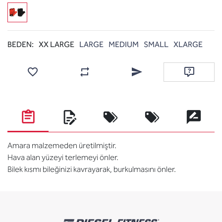
BEDEN:
XX LARGE
LARGE
MEDIUM
SMALL
XLARGE
Favorilere ekle
Karşılaştırma listesine ekle
Arkadaşına e-posta ile gönde
Soru sor
Amara malzemeden üretilmiştir.
Hava alan yüzeyi terlemeyi önler.
Bilek kısmı bileğinizi kavrayarak, burkulmasını önler.