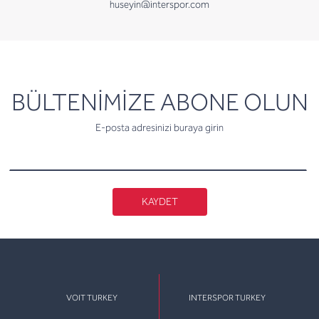
huseyin@interspor.com
newsletter
BÜLTENİMİZE ABONE OLUN
E-posta adresinizi buraya girin
KAYDET
VOIT TURKEY
INTERSPOR TURKEY