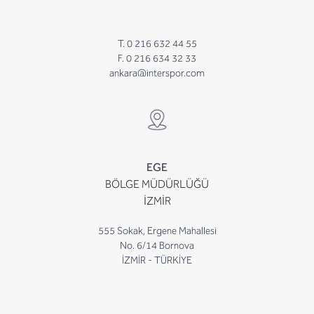
T. 0 216 632 44 55
F. 0 216 634 32 33
ankara@interspor.com
EGE
BÖLGE MÜDÜRLÜĞÜ
İZMİR
555 Sokak, Ergene Mahallesi
No. 6/14 Bornova
İZMİR - TÜRKİYE