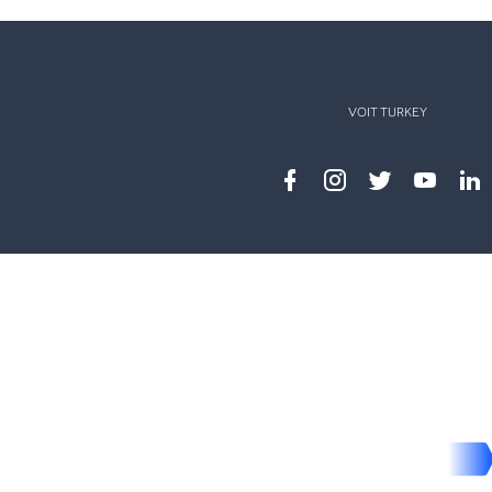
VOIT TURKEY
Facebook
instagram
twitter
youtub
lin