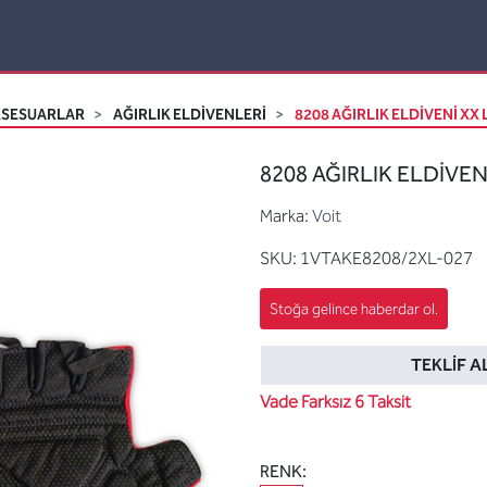
KSESUARLAR
AĞIRLIK ELDIVENLERI
8208 AĞIRLIK ELDİVENİ XX
8208 AĞIRLIK ELDİVEN
Marka:
Voit
SKU:
1VTAKE8208/2XL-027
TEKLIF A
Vade Farksız 6 Taksit
RENK: