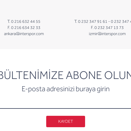
T. 0 216 632 44 55
T. 0 232 347 91 61 -
0 232 347 
F. 0 216 634 32 33
F. 0 232 347 13 73
ankara@interspor.com
izmir@interspor.com
newsletter
BÜLTENİMİZE ABONE OLU
E-posta adresinizi buraya girin
KAYDET