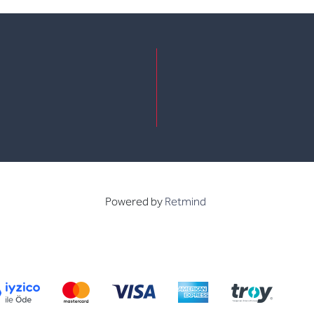
e
kedin
Powered by
Retmind