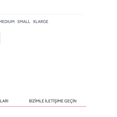
MEDIUM
SMALL
XLARGE
 ekle
-posta ile gönder
u sor
LARI
BIZIMLE ILETIŞIME GEÇIN