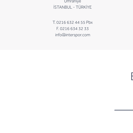
Ümraniye
İSTANBUL - TÜRKİYE
T. 0216 632 44 55 Pbx
F. 0216 634 32 33
info@interspor.com