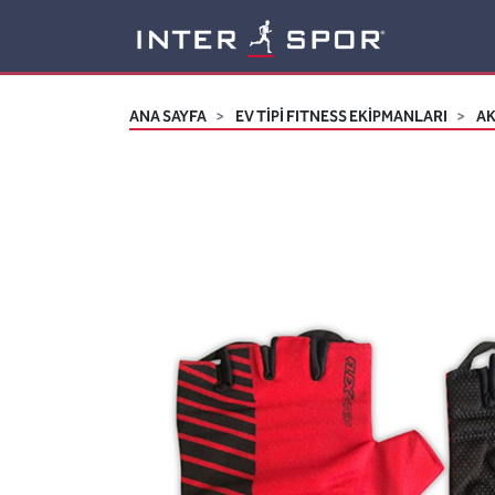
Logo
ANA SAYFA
EV TİPİ FITNESS EKİPMANLARI
A