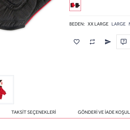
BEDEN:
XX LARGE
LARGE
Karşılaştırma listesine
Favorilere ekle
Arkadaşına e
Sor
TAKSİT SEÇENEKLERİ
GÖNDERİ VE İADE KOŞUL