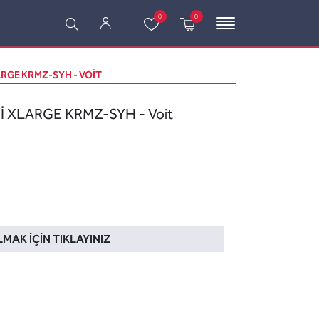
0
0
ARGE KRMZ-SYH - VOIT
İ XLARGE KRMZ-SYH - Voit
LMAK İÇIN TIKLAYINIZ