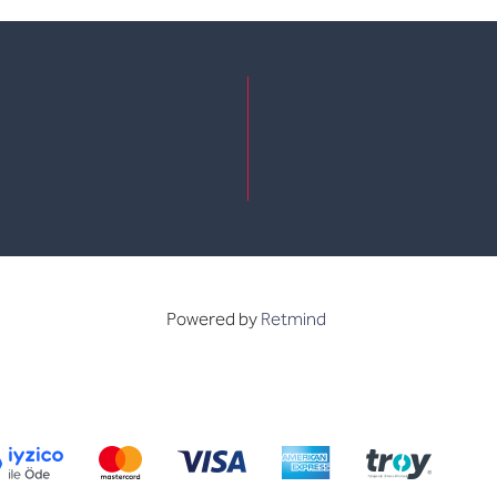
e
kedin
Powered by
Retmind