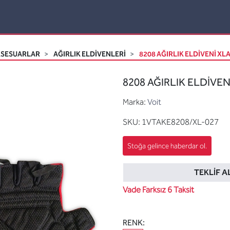
KSESUARLAR
AĞIRLIK ELDIVENLERI
8208 AĞIRLIK ELDİVENİ XL
8208 AĞIRLIK ELDİVEN
Marka:
Voit
SKU:
1VTAKE8208/XL-027
TEKLIF A
Vade Farksız 6 Taksit
RENK: