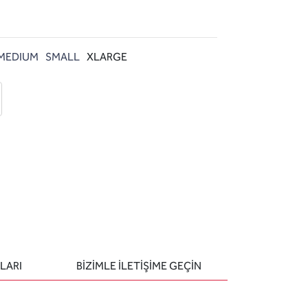
MEDIUM
SMALL
XLARGE
 ekle
-posta ile gönder
u sor
LARI
BIZIMLE ILETIŞIME GEÇIN