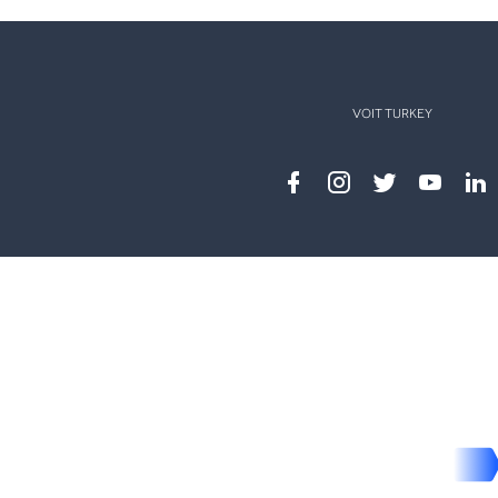
VOIT TURKEY
Facebook
instagram
twitter
youtub
lin