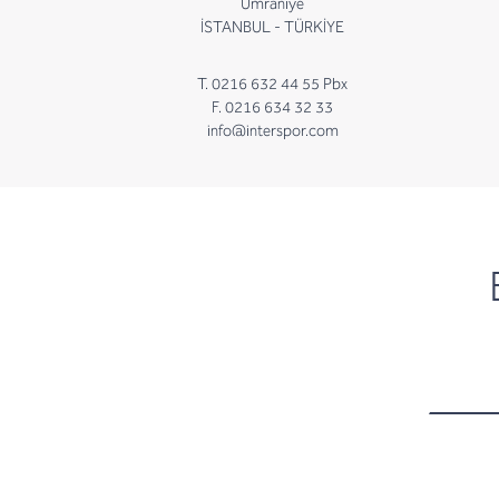
Ümraniye
İSTANBUL - TÜRKİYE
T. 0216 632 44 55 Pbx
F. 0216 634 32 33
info@interspor.com