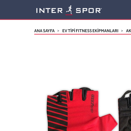
Logo
ANA SAYFA
EV TİPİ FITNESS EKİPMANLARI
A