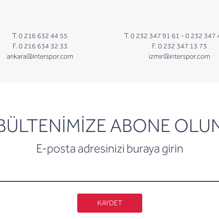
T. 0 216 632 44 55
T. 0 232 347 91 61 -
0 232 347 
F. 0 216 634 32 33
F. 0 232 347 13 73
ankara@interspor.com
izmir@interspor.com
newsletter
BÜLTENİMİZE ABONE OLU
E-posta adresinizi buraya girin
KAYDET