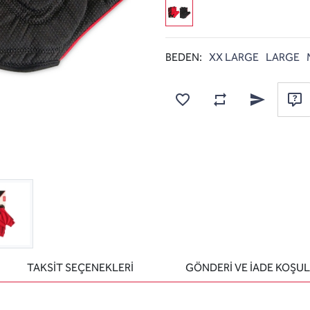
BEDEN:
XX LARGE
LARGE
Karşılaştırma listesine
Favorilere ekle
Arkadaşına e
Sor
TAKSİT SEÇENEKLERİ
GÖNDERİ VE İADE KOŞUL