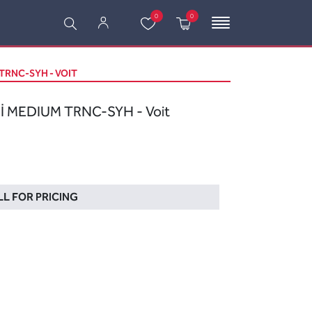
0
0
 TRNC-SYH - VOIT
İ MEDIUM TRNC-SYH - Voit
L FOR PRICING