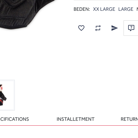
BEDEN:
XX LARGE
LARGE
Add to wishlist
Add to compare list
Email a frien
Ask
CIFICATIONS
INSTALLETMENT
RETURN