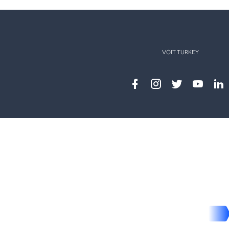
VOIT TURKEY
Facebook
instagram
twitter
youtub
lin