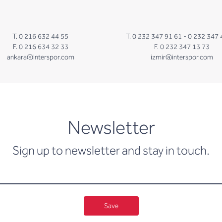
T. 0 216 632 44 55
T. 0 232 347 91 61 -
0 232 347 
F. 0 216 634 32 33
F. 0 232 347 13 73
ankara@interspor.com
izmir@interspor.com
newsletter
Newsletter
Sign up to newsletter and stay in touch.
Save