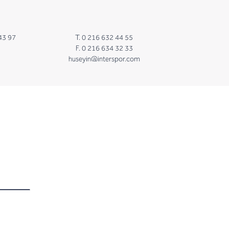
43 97
T. 0 216 632 44 55
F. 0 216 634 32 33
huseyin@interspor.com