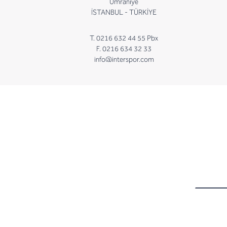
Ümraniye
İSTANBUL - TÜRKİYE
T. 0216 632 44 55 Pbx
F. 0216 634 32 33
info@interspor.com