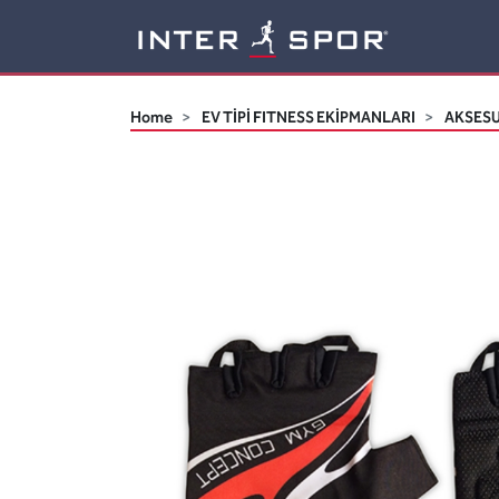
Logo
Home
EV TİPİ FITNESS EKİPMANLARI
AKSES