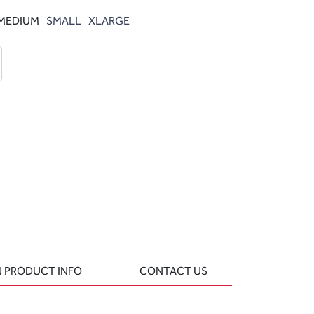
MEDIUM
SMALL
XLARGE
d
 question
 PRODUCT INFO
CONTACT US