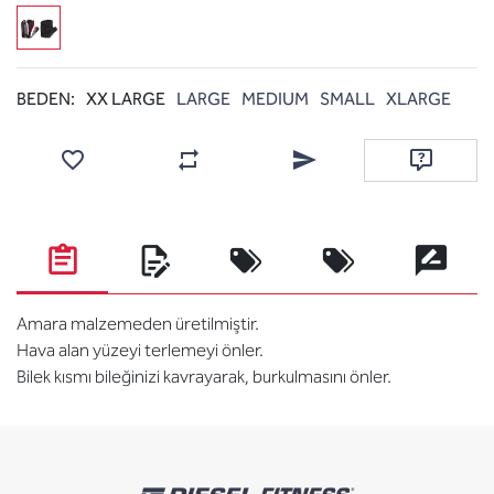
BEDEN:
XX LARGE
LARGE
MEDIUM
SMALL
XLARGE
Favorilere ekle
Karşılaştırma listesine ekle
Arkadaşına e-posta ile gönde
Soru sor
Amara malzemeden üretilmiştir.
Hava alan yüzeyi terlemeyi önler.
Bilek kısmı bileğinizi kavrayarak, burkulmasını önler.