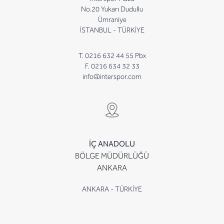
No.20 Yukarı Dudullu
Ümraniye
İSTANBUL - TÜRKİYE
T. 0216 632 44 55 Pbx
F. 0216 634 32 33
info@interspor.com
İÇ ANADOLU
BÖLGE MÜDÜRLÜĞÜ
ANKARA
ANKARA - TÜRKİYE