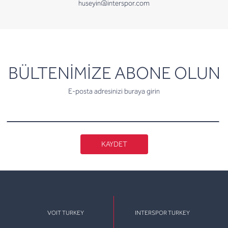
huseyin@interspor.com
newsletter
BÜLTENİMİZE ABONE OLUN
E-posta adresinizi buraya girin
KAYDET
VOIT TURKEY
INTERSPOR TURKEY