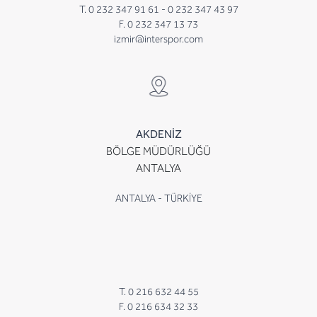
T. 0 232 347 91 61 -
0 232 347 43 97
F. 0 232 347 13 73
izmir@interspor.com
AKDENİZ
BÖLGE MÜDÜRLÜĞÜ
ANTALYA
ANTALYA - TÜRKİYE
T. 0 216 632 44 55
F. 0 216 634 32 33