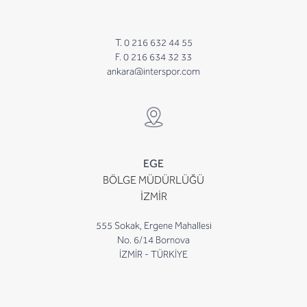
T. 0 216 632 44 55
F. 0 216 634 32 33
ankara@interspor.com
EGE
BÖLGE MÜDÜRLÜĞÜ
İZMİR
555 Sokak, Ergene Mahallesi
No. 6/14 Bornova
İZMİR - TÜRKİYE