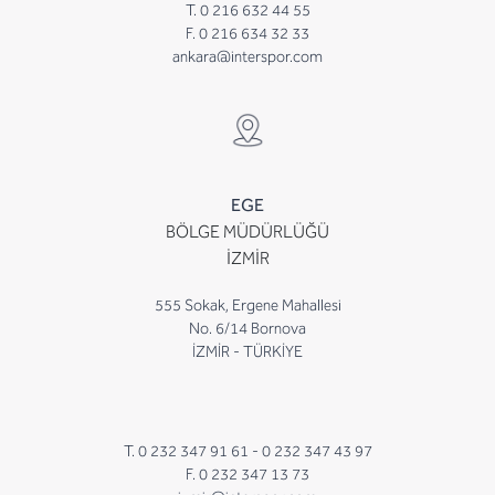
T. 0 216 632 44 55
F. 0 216 634 32 33
ankara@interspor.com
EGE
BÖLGE MÜDÜRLÜĞÜ
İZMİR
555 Sokak, Ergene Mahallesi
No. 6/14 Bornova
İZMİR - TÜRKİYE
T. 0 232 347 91 61 -
0 232 347 43 97
F. 0 232 347 13 73