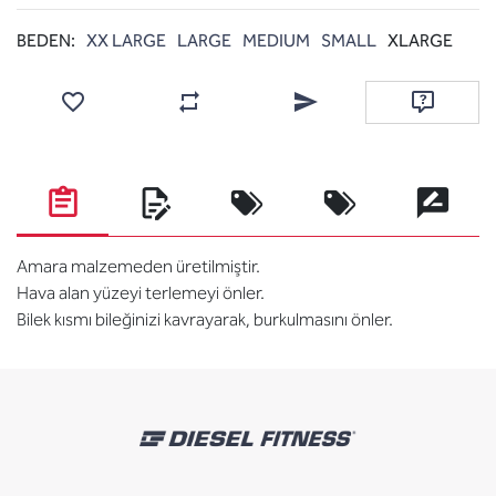
BEDEN:
XX LARGE
LARGE
MEDIUM
SMALL
XLARGE
Add to wishlist
Add to compare list
Email a friend
Ask questi
Amara malzemeden üretilmiştir.
Hava alan yüzeyi terlemeyi önler.
Bilek kısmı bileğinizi kavrayarak, burkulmasını önler.