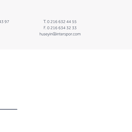
43 97
T. 0 216 632 44 55
F. 0 216 634 32 33
huseyin@interspor.com