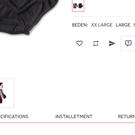
BEDEN:
XX LARGE
LARGE
Add to wishlist
Add to compare list
Email a frien
Ask
CIFICATIONS
INSTALLETMENT
RETURN