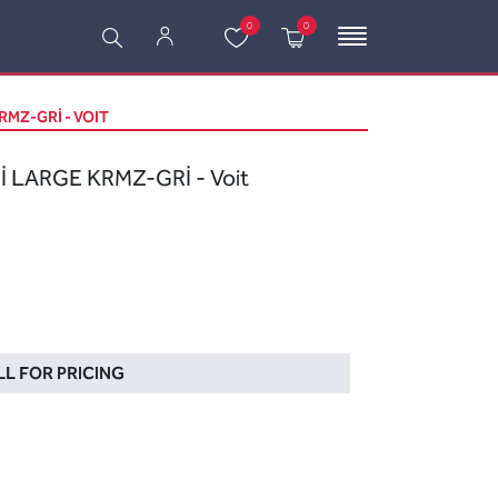
0
0
RMZ-GRİ - VOIT
İ LARGE KRMZ-GRİ - Voit
L FOR PRICING