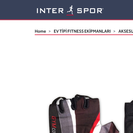
Logo
Home
EV TİPİ FITNESS EKİPMANLARI
AKSES