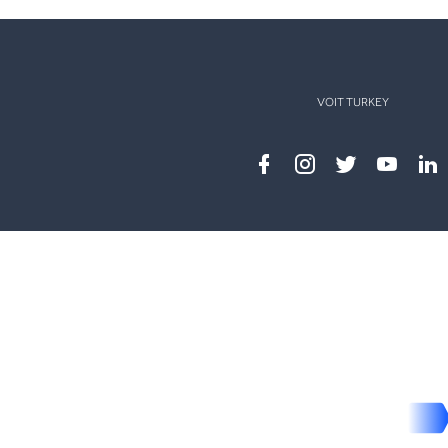
VOIT TURKEY
Facebook
instagram
twitter
youtub
lin