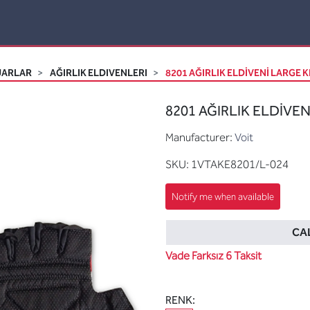
UARLAR
AĞIRLIK ELDIVENLERI
8201 AĞIRLIK ELDİVENİ LARGE K
8201 AĞIRLIK ELDİVEN
Manufacturer:
Voit
SKU:
1VTAKE8201/L-024
CAL
Vade Farksız 6 Taksit
RENK: