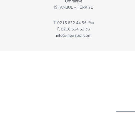
Ümraniye
İSTANBUL - TÜRKİYE
T. 0216 632 44 55 Pbx
F. 0216 634 32 33
info@interspor.com