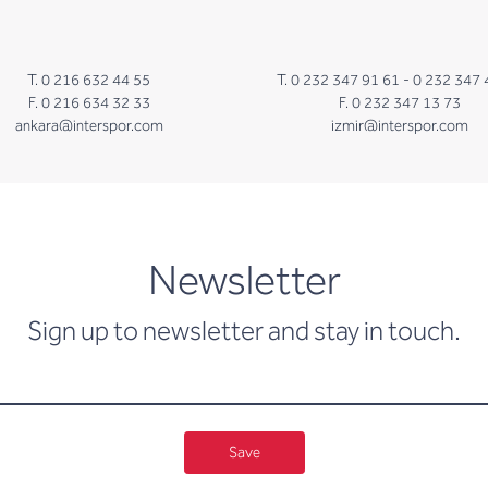
T. 0 216 632 44 55
T. 0 232 347 91 61 -
0 232 347 
F. 0 216 634 32 33
F. 0 232 347 13 73
ankara@interspor.com
izmir@interspor.com
newsletter
Newsletter
Sign up to newsletter and stay in touch.
Save