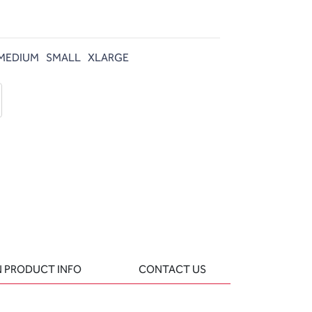
MEDIUM
SMALL
XLARGE
d
 question
 PRODUCT INFO
CONTACT US